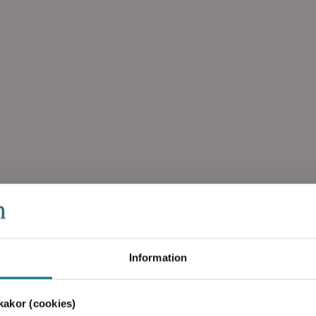
attenframställning
Information
akor (cookies)