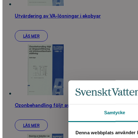
Utvärdering av VA-lösningar i ekobyar
LÄS MER
Ozonbehandling följt av långsamfiltrering vid dricksv
Samtycke
LÄS MER
Denna webbplats använder k