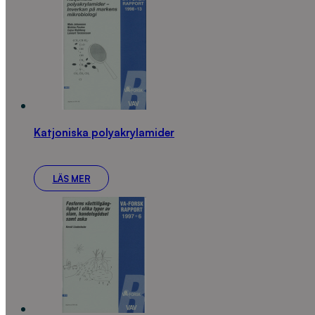
Katjoniska polyakrylamider
LÄS MER