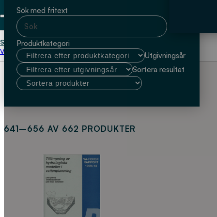
Sök med fritext
Start
Forskningsrapporter
Produktkategori
Välj kundtyp
Utgivningsår
Sortera resultat
641–656 AV 662 PRODUKTER