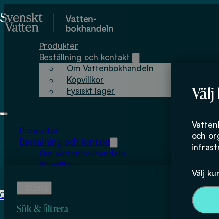
Hoppa till huvudinnehåll
Hoppa till sidfot
Produkter
Beställning och kontakt
Om Vattenbokhandeln
Köpvillkor
Välj
Fysiskt lager
Forskningsrappo
Vatten
Produkter
och or
Beställning och kontakt
infrast
Om Vattenbokhandeln
Köpvillkor
Välj ku
Fysiskt lager
0
0
kr
Sök & filtrera
Inga produkter i varukorgen.