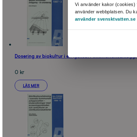
Vi använder kakor (cookies) f
använder webbplatsen. Du kan 
använder svensktvatten.se
Dosering av biokultur i en igensatt infiltrationsanlägg
0
kr
LÄS MER