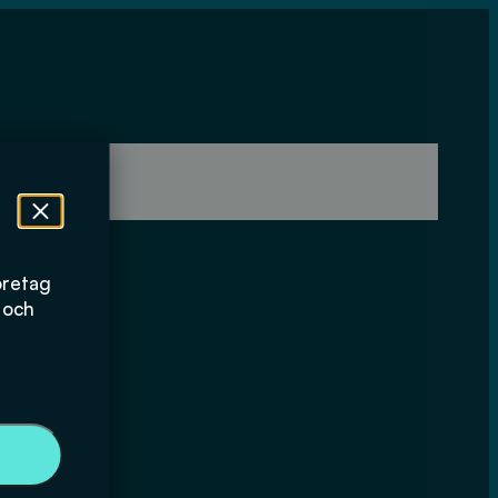
öretag
 och