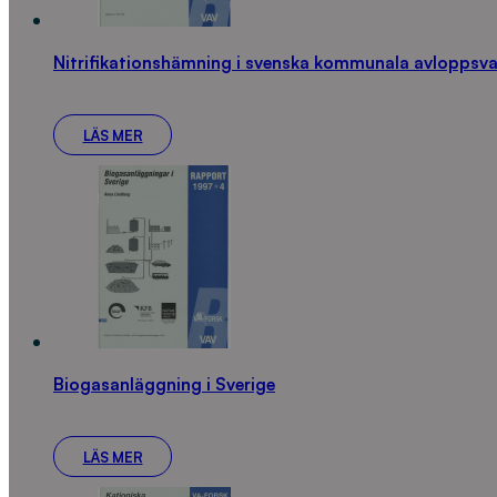
Nitrifikationshämning i svenska kommunala avloppsv
LÄS MER
Biogasanläggning i Sverige
LÄS MER