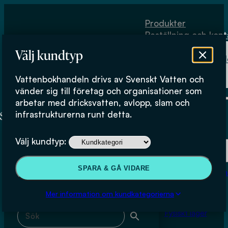
Hoppa till huvudinnehåll
Hoppa till sidfot
Produkter
Beställning och kont
Om
Välj kundtyp
Vattenbokhand
Köpvillkor
Vattenbokhandeln drivs av Svenskt Vatten och
Fysiskt lager
jordbruk
vänder sig till företag och organisationer som
arbetar med dricksvatten, avlopp, slam och
infrastrukturerna runt detta.
Produkter
Välj kundtyp:
Beställning och kontakt
Sök & filtrera
SPARA & GÅ VIDARE
Om Vattenbokhan
Köpvillkor
Mer information om kundkategorierna
Sök med fritext
Fysiskt lager