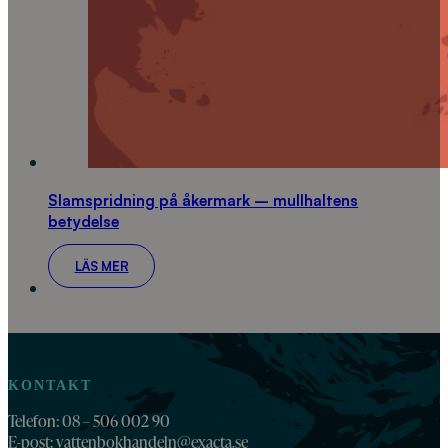
Slamspridning på åkermark – mullhaltens
betydelse
LÄS MER
KONTAKT
Telefon: 08 – 506 002 90
E-post:
vattenbokhandeln@exacta.se