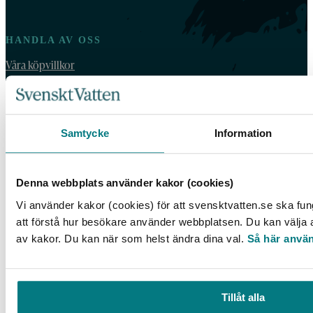
HANDLA AV OSS
Våra köpvillkor
For orders outside Sweden and Norway, please order by email:
vattenbokhandeln@exacta.se
and include your VAT-number.
Samtycke
Information
VATTENBOKHANDELN
Vattenbokhandeln ägs och drivs av Svenskt Vatten.
Denna webbplats använder kakor (cookies)
Vi använder kakor (cookies) för att svensktvatten.se ska fun
Vi behandlar dina personuppgifter enligt Svenskt Vattens
dataskyddspolicy
.
att förstå hur besökare använder webbplatsen. Du kan välja at
av kakor. Du kan när som helst ändra dina val.
Så här använ
Tillgänglighetsredogörelse
Tillåt alla