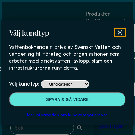
Hoppa till huvudinnehåll
Hoppa till sidfot
Produkter
Beställning och kont
Om
Välj kundtyp
Vattenbokhand
Köpvillkor
Vattenbokhandeln drivs av Svenskt Vatten och
Fysiskt lager
Typgodkännande
vänder sig till företag och organisationer som
arbetar med dricksvatten, avlopp, slam och
infrastrukturerna runt detta.
Produkter
Välj kundtyp:
Beställning och kontakt
Sök & filtrera
SPARA & GÅ VIDARE
Om Vattenbokhan
Köpvillkor
Mer information om kundkategorierna
Sök med fritext
Fysiskt lager