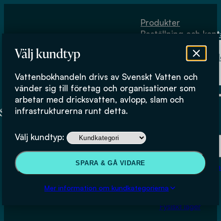
Hoppa till huvudinnehåll
Hoppa till sidfot
Produkter
Beställning och kont
Om
Välj kundtyp
Vattenbokhand
Köpvillkor
Vattenbokhandeln drivs av Svenskt Vatten och
Fysiskt lager
vänder sig till företag och organisationer som
arbetar med dricksvatten, avlopp, slam och
infrastrukturerna runt detta.
Produkter
Välj kundtyp:
Beställning och kontakt
SPARA & GÅ VIDARE
Om Vattenbokhan
Fosforns växttillgänglighet i
Köpvillkor
Mer information om kundkategorierna
olika typer av slam,
Fysiskt lager
handelsgödsel samt aska