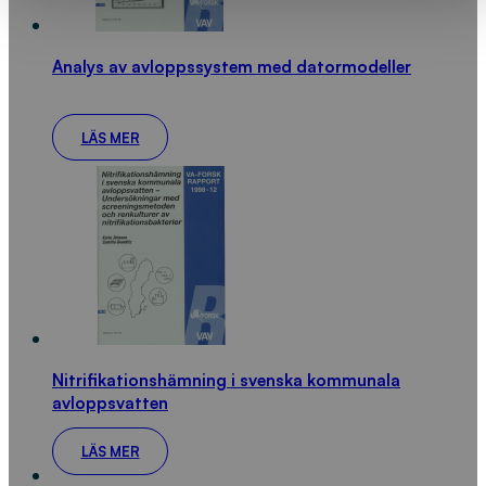
Analys av avloppssystem med datormodeller
LÄS MER
Nitrifikationshämning i svenska kommunala
avloppsvatten
LÄS MER