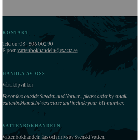
KONTAKT
Telefon: 08 – 506 002 90
E-post:
vattenbokhandeln@exacta.se
HANDLA AV OSS
Våra köpvillkor
For orders outside Sweden and Norway, please order by email:
vattenbokhandeln@exacta.se
and include your VAT-number.
VATTENBOKHANDELN
Vattenbokhandeln ägs och drivs av Svenskt Vatten.