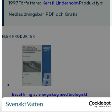
1997
Författare:
Kersti Linderholm
Produkttyp:
Nedladdningsbar PDF och Gratis
FLER PRODUKTER
Bevattning av energiskog med biologiskt
behandlat avloppsvatten
LÄS MER