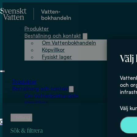
Hoppa till huvudinnehåll
Hoppa till sidfot
Produkter
Beställning och kontakt
Om Vattenbokhandeln
Köpvillkor
Välj
Fysiskt lager
2 – IVL Svenska M
Vatten
Produkter
och or
Beställning och kontakt
infrast
Om Vattenbokhandeln
Köpvillkor
Välj ku
Fysiskt lager
0
0
kr
Sök & filtrera
Inga produkter i varukorgen.