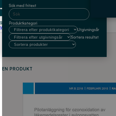
Sök med fritext
Start
2 – IVL Svenska Miljöinstitutet)
Produktkategori
Välj kundtyp
Utgivningsår
Sortera resultat
EN PRODUKT