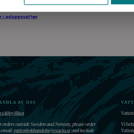
r i avloppsvatten
ANDLA AV OSS
VAT
ra köpvillkor
Vatten
r orders outside Sweden and Norway, please order
Vi beh
 email:
vattenbokhandeln@exacta.se
and include
Vatte