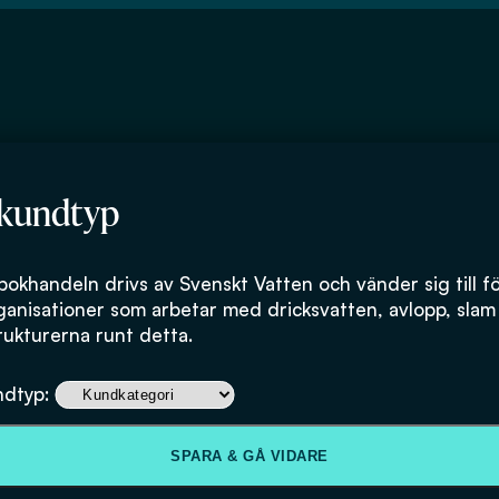
 kundtyp
iljöinstitutet)
bokhandeln drivs av Svenskt Vatten och vänder sig till f
ganisationer som arbetar med dricksvatten, avlopp, slam
rukturerna runt detta.
ndtyp:
SPARA & GÅ VIDARE