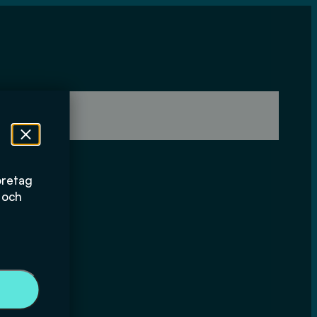
öretag
 och