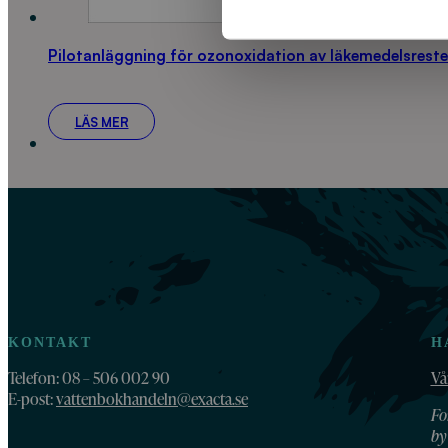
Pilotanläggning för ozonoxidation av läkemedelsreste
LÄS MER
KONTAKT
H
Telefon: 08 – 506 002 90
Vå
E-post:
vattenbokhandeln@exacta.se
Fo
by