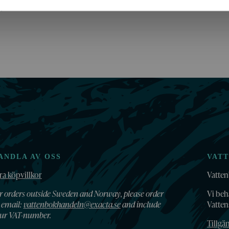
.
ANDLA AV OSS
VAT
ra köpvillkor
Vatten
r orders outside Sweden and Norway, please order
Vi beh
 email:
vattenbokhandeln@exacta.se
and include
Vatte
ur VAT-number.
Tillgä