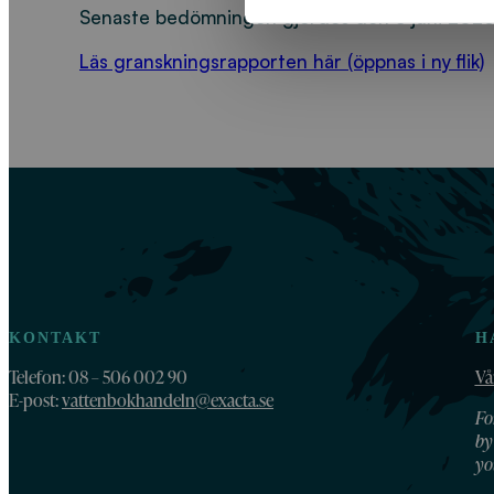
Senaste bedömningen gjordes den 3 juni 2026
Läs granskningsrapporten här (öppnas i ny flik)
KONTAKT
H
Telefon: 08 – 506 002 90
Vå
E-post:
vattenbokhandeln@exacta.se
Fo
by
yo