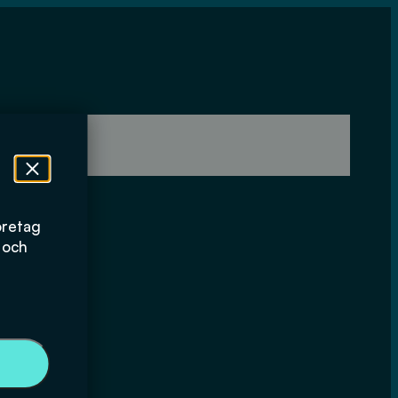
öretag
 och
logistik sker i samarbete med
Exacta Logistics
fyller lagen om tillgänglighet till digital