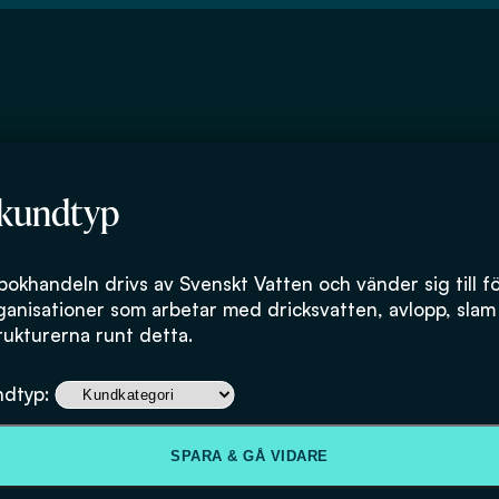
 kundtyp
sredogörelse
bokhandeln drivs av Svenskt Vatten och vänder sig till f
ganisationer som arbetar med dricksvatten, avlopp, slam
rukturerna runt detta.
, står bakom denna webbplats. Kundtjänst, distribution, 
.
ndtyp:
nda den. Denna redogörelse beskriver hur webbplatsen upp
ighet samt hur du kan kontakta oss.
SPARA & GÅ VIDARE