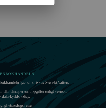
TENBOKHANDELN
bokhandeln ägs och drivs av Svenskt Vatten.
andlar dina personuppgifter enligt Svenskt
ns
dataskyddspolicy
.
nglighetsredogörelse