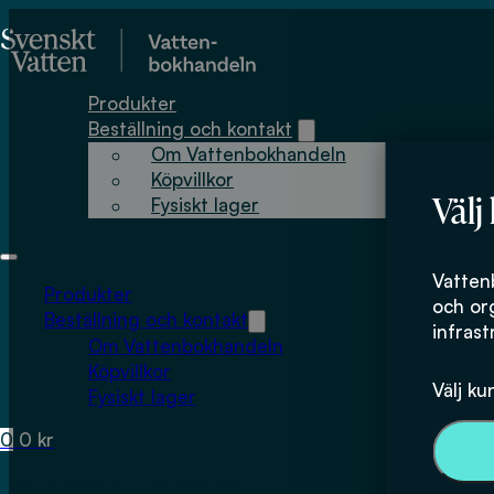
Hoppa till huvudinnehåll
Hoppa till sidfot
Produkter
Beställning och kontakt
Om Vattenbokhandeln
Köpvillkor
Välj
Fysiskt lager
Tillgänglighet
Vatten
Produkter
och or
Beställning och kontakt
infrast
Om Vattenbokhandeln
Vattenbokhandeln, som ägs av
Svenskt Vatten
Köpvillkor
AB
och webbutveckling i samarbete med
It’s Ed
Välj ku
Fysiskt lager
Vi vill att så många som möjligt ska kunna anvä
0
0
kr
offentlig service, eventuella brister i tillgängl
Inga produkter i varukorgen.
Tillgänglighetsstatus