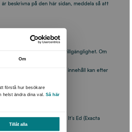
e är beskrivna på den här sidan, meddela så att
a produkters och tjänsters tillgänglighet. Om
Om
an om tillgängliggörande av innehåll kan efter
tt förstå hur besökare
anskas, om du tycker att vår
m helst ändra dina val.
Så här
ngliggörande korrekt.
en har sedan bearbetats av It’s Ed (Exacta
Tillåt alla