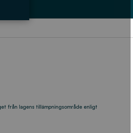
. En oberoende tillgänglighetsgranskning
n.
lar av webbplatsen inte är helt tillgängliga. Se
get från lagens tillämpningsområde enligt