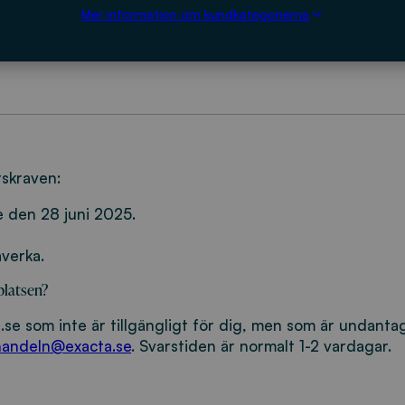
Mer information om kundkategorierna
å A och AA
samt den europeiska standarden
EN 301 549
gärder genomförts för att uppfylla tillgänglighetskrave
r den här webbplatsen. Vi är samtidigt medvetna om att de
t nedan för mer information.
tskraven:
 den 28 juni 2025.
åverka.
platsen?
e som inte är tillgängligt för dig, men som är undanta
handeln@exacta.se
. Svarstiden är normalt 1-2 vardagar.