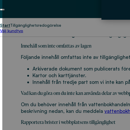
Webbplatsen uppfyller
kraven i WCAG 2.2 niv
genomfördes i juni 2026 och utifrån den har åt
Start
Tillgänglighetsredogörelse
Vi har inga kända brister i tillgängligheten fö
Välj kundtyp
avsnittet om
Undantag
som inte är tillgänglig
Innehåll som inte omfattas av lagen
Följande innehåll omfattas inte av tillgänglighe
Arkiverade dokument som publicerats före
Kartor och karttjänster.
Innehåll från tredje part som vi inte kan p
Vad kan du göra om du inte kan använda delar av webb
Om du behöver innehåll från vattenbokhandeln.s
beskrivning nedan, kan du meddela
vattenbok
Rapportera brister i webbplatsens tillgänglighet