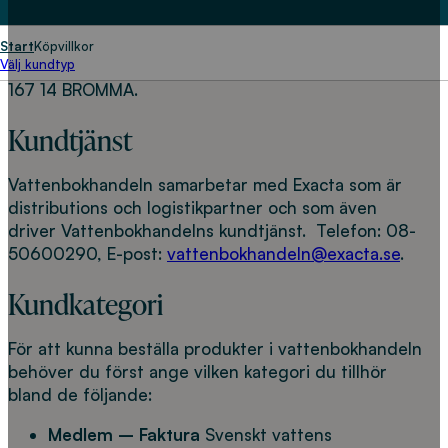
https://vattenbokhandeln.svensktvatten.se
som ägs
och drivs av Svenskt Vatten AB,
Start
Köpvillkor
Organisationsnummer: 556473-5248, Box 14057,
Välj kundtyp
167 14 BROMMA.
Kundtjänst
Vattenbokhandeln samarbetar med Exacta som är
distributions och logistikpartner och som även
driver Vattenbokhandelns kundtjänst. Telefon: 08-
50600290, E-post:
vattenbokhandeln@exacta.se
.
Kundkategori
För att kunna beställa produkter i vattenbokhandeln
behöver du först ange vilken kategori du tillhör
bland de följande:
Medlem – Faktura
Svenskt vattens