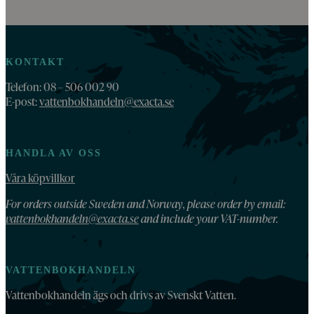
KONTAKT
Telefon: 08 – 506 002 90
E-post:
vattenbokhandeln@exacta.se
HANDLA AV OSS
Våra köpvillkor
For orders outside Sweden and Norway, please order by email:
vattenbokhandeln@exacta.se
and include your VAT-number.
VATTENBOKHANDELN
Vattenbokhandeln ägs och drivs av Svenskt Vatten.