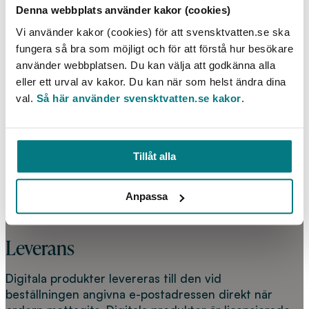
Denna webbplats använder kakor (cookies)
om köp av digitala publikationer uppkommer när du
genom knapptryckning genomfört köpet.
Vi använder kakor (cookies) för att svensktvatten.se ska
Meddelanden från Vattenbokhandeln sänds till den
fungera så bra som möjligt och för att förstå hur besökare
e-postadress som du har angivit vid beställning. Du
använder webbplatsen. Du kan välja att godkänna alla
som kund åtar dig att bevaka din e-post. Glöm inte
eller ett urval av kakor. Du kan när som helst ändra dina
att titta i skräppostmappen.
val.
Så här använder svensktvatten.se kakor
.
Genom att fylla i dina uppgifter i kassan och
slutföra köpet så godkänner du Vattenbokhandelns
köpvillkor.
Tillåt alla
Kontakta Vattenbokhandelns kundtjänst vid
eventuella frågor eller problem i samband med din
Anpassa
beställning.
Leverans
Digitala produkter levereras till den vid
beställningen angivna e-postadressen direkt när