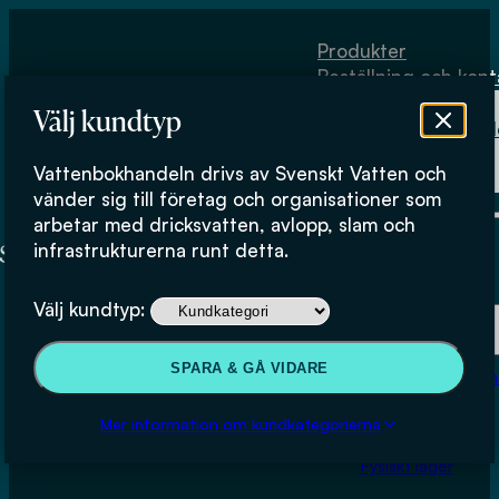
Hoppa till huvudinnehåll
Hoppa till sidfot
Produkter
Beställning och kont
Om
Välj kundtyp
Vattenbokhand
Köpvillkor
Vattenbokhandeln drivs av Svenskt Vatten och
Fysiskt lager
vänder sig till företag och organisationer som
arbetar med dricksvatten, avlopp, slam och
Köpvillkor
infrastrukturerna runt detta.
Produkter
Välj kundtyp:
Beställning och kontakt
SPARA & GÅ VIDARE
Om Vattenbokhan
Svenskt Vattens köpvillkor
Köpvillkor
Mer information om kundkategorierna
Fysiskt lager
Dessa villkor (”Köpvillkor”) gäller för köp på
webbplatsen