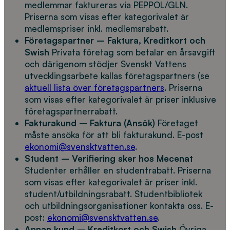
medlemmar faktureras via PEPPOL/GLN.
Priserna som visas efter kategorivalet är
medlemspriser inkl. medlemsrabatt.
Företagspartner – Faktura, Kreditkort och
Swish
Privata företag som betalar en årsavgift
och därigenom stödjer Svenskt Vattens
utvecklingsarbete kallas företagspartners (se
aktuell lista över företagspartners
. Priserna
som visas efter kategorivalet är priser inklusive
företagspartnerrabatt.
Fakturakund – Faktura (Ansök)
Företaget
måste ansöka för att bli fakturakund. E-post
ekonomi@svensktvatten.se
.
Student – Verifiering sker hos Mecenat
Studenter erhåller en studentrabatt. Priserna
som visas efter kategorivalet är priser inkl.
student/utbildningsrabatt. Studentbibliotek
och utbildningsorganisationer kontakta oss. E-
post:
ekonomi@svensktvatten.se
.
Annan kund – Kreditkort och Swish
Övriga