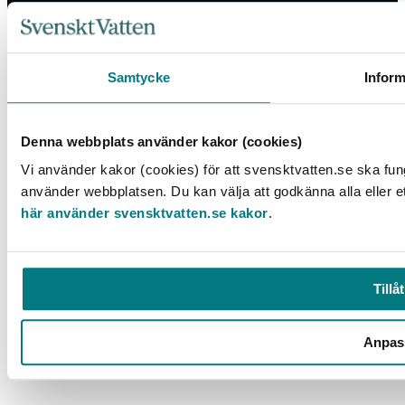
Box 14057, 167 14 Bromma, Tel. 08-506 002 00
Samtycke
Inform
svensktvatten@svensktvatten.se
Denna webbplats använder kakor (cookies)
© 2025 Svenskt Vatten
Vi använder kakor (cookies) för att svensktvatten.se ska fun
använder webbplatsen. Du kan välja att godkänna alla eller e
här använder svensktvatten.se kakor
.
Tillåt
Anpas