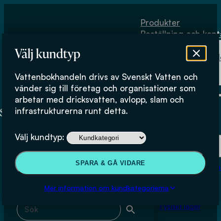
Hoppa till huvudinnehåll
Hoppa till sidfot
Produkter
Beställning och kont
Om
Välj kundtyp
Vattenbokhand
Köpvillkor
Vattenbokhandeln drivs av Svenskt Vatten och
Fysiskt lager
Alexander Betsholtz
vänder sig till företag och organisationer som
arbetar med dricksvatten, avlopp, slam och
infrastrukturerna runt detta.
Produkter
Välj kundtyp:
Beställning och kontakt
Sök & filtrera
SPARA & GÅ VIDARE
Om Vattenbokhan
Köpvillkor
Mer information om kundkategorierna
Sök med fritext
Fysiskt lager