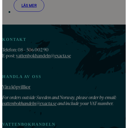
LÄS MER
KONTAKT
Telefon: 08 – 506 002 90
E-post:
vattenbokhandeln@exacta.se
HANDLA AV OSS
Våra köpvillkor
For orders outside Sweden and Norway, please order by email:
vattenbokhandeln@exacta.se
and include your VAT-number.
VATTENBOKHANDELN