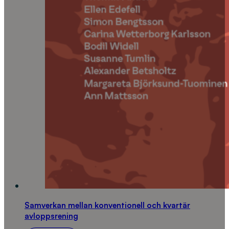
Samverkan mellan konventionell och kvartär
avloppsrening