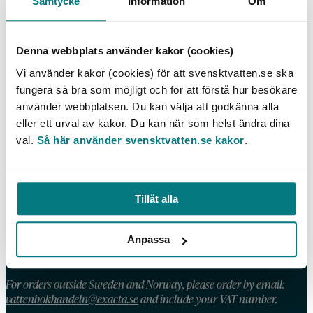
Samtycke
Information
Om
Energigrödor – en möjlighet för
jordbruksanvändning av slam
Denna webbplats använder kakor (cookies)
LÄS MER
Vi använder kakor (cookies) för att svensktvatten.se ska
fungera så bra som möjligt och för att förstå hur besökare
använder webbplatsen. Du kan välja att godkänna alla
eller ett urval av kakor. Du kan när som helst ändra dina
val.
Så här använder svensktvatten.se kakor
.
KONTAKT
Telefon: 08 – 506 002 90
E-post:
vattenbokhandeln@exacta.se
Tillåt alla
HANDLA AV OSS
Anpassa
Våra köpvillkor
For orders outside Sweden and Norway, please order by email:
vattenbokhandeln@exacta.se
and include your VAT-number.