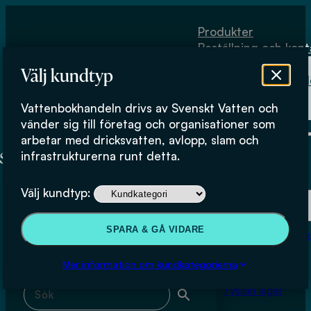
Hoppa till huvudinnehåll
Hoppa till sidfot
Produkter
Beställning och kont
Om
Välj kundtyp
Vattenbokhand
Köpvillkor
Vattenbokhandeln drivs av Svenskt Vatten och
Fysiskt lager
Andras Baky och Ola Palm
vänder sig till företag och organisationer som
arbetar med dricksvatten, avlopp, slam och
infrastrukturerna runt detta.
Produkter
Välj kundtyp:
Beställning och kontakt
Sök & filtrera
SPARA & GÅ VIDARE
Om Vattenbokhan
Köpvillkor
Mer information om kundkategorierna
Sök med fritext
Fysiskt lager