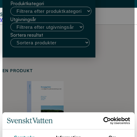
Produktkategori
Start
Andras Baky och Ola Palm
Utgivningsår
Välj kundtyp
Sortera resultat
EN PRODUKT