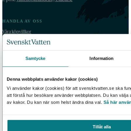
HANDLA AV OSS
Våra köpvillkor
For orders outside Sweden and Norway, please order by email:
vattenbokhandeln@exacta.se
and include your VAT-number.
Samtycke
Information
VATTENBOKHANDELN
Denna webbplats använder kakor (cookies)
Vattenbokhandeln ägs och drivs av Svenskt Vatten.
Vi använder kakor (cookies) för att svensktvatten.se ska fun
Vi behandlar dina personuppgifter enligt Svenskt Vattens
att förstå hur besökare använder webbplatsen. Du kan välja at
dataskyddspolicy
.
av kakor. Du kan när som helst ändra dina val.
Så här använ
Tillgänglighetsredogörelse
Tillåt alla