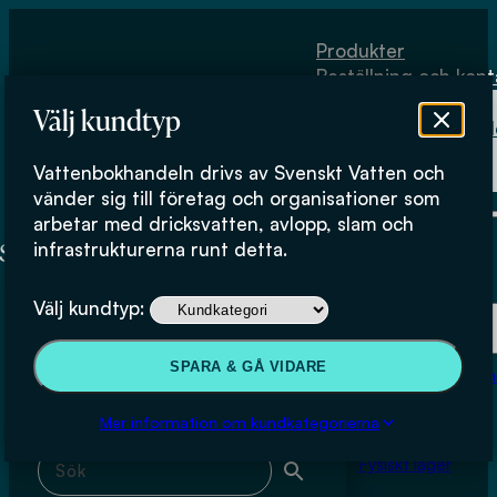
Hoppa till huvudinnehåll
Hoppa till sidfot
Produkter
Beställning och kont
Om
Välj kundtyp
Vattenbokhand
Köpvillkor
Vattenbokhandeln drivs av Svenskt Vatten och
Fysiskt lager
Anna Bohman
vänder sig till företag och organisationer som
arbetar med dricksvatten, avlopp, slam och
infrastrukturerna runt detta.
Produkter
Välj kundtyp:
Beställning och kontakt
Sök & filtrera
SPARA & GÅ VIDARE
Om Vattenbokhan
Köpvillkor
Mer information om kundkategorierna
Sök med fritext
Fysiskt lager