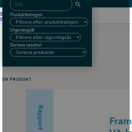
Start
Annika Malm RISE Urban Water Management
Produktkategori
Välj kundtyp
Utgivningsår
Sortera resultat
EN PRODUKT