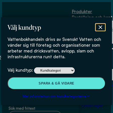
Hoppa till huvudinnehåll
Hoppa till sidfot
Produkter
Beställning och kont
Om
Välj kundtyp
Vattenbokhand
Köpvillkor
Vattenbokhandeln drivs av Svenskt Vatten och
Fysiskt lager
Annika Malm RISE Urban Water
vänder sig till företag och organisationer som
arbetar med dricksvatten, avlopp, slam och
Management
infrastrukturerna runt detta.
Produkter
Välj kundtyp:
Beställning och kontakt
SPARA & GÅ VIDARE
Om Vattenbokhan
Sök & filtrera
Köpvillkor
Mer information om kundkategorierna
Fysiskt lager
Sök med fritext