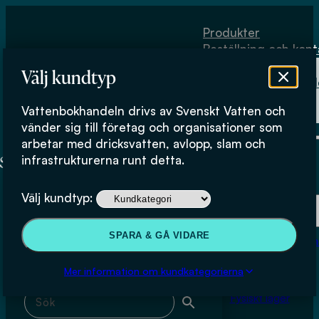
Hoppa till huvudinnehåll
Hoppa till sidfot
Produkter
Beställning och kont
Om
Välj kundtyp
Vattenbokhand
Köpvillkor
Vattenbokhandeln drivs av Svenskt Vatten och
Fysiskt lager
Åsa Davidsson
vänder sig till företag och organisationer som
arbetar med dricksvatten, avlopp, slam och
infrastrukturerna runt detta.
Produkter
Välj kundtyp:
Beställning och kontakt
Sök & filtrera
SPARA & GÅ VIDARE
Om Vattenbokhan
Köpvillkor
Mer information om kundkategorierna
Sök med fritext
Fysiskt lager