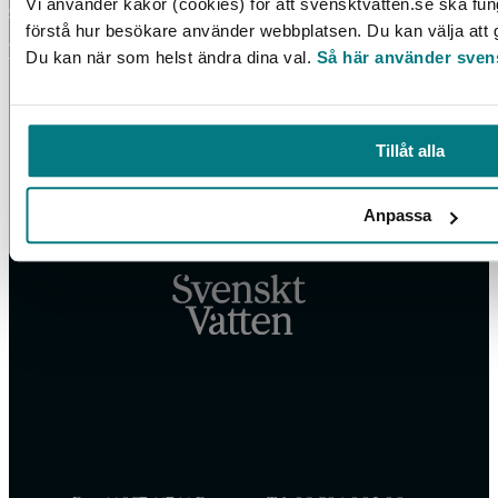
Vi använder kakor (cookies) för att svensktvatten.se ska fun
dataskyddspolicy
.
förstå hur besökare använder webbplatsen. Du kan välja att go
Tillgänglighetsredogörelse
Du kan när som helst ändra dina val.
Så här använder sven
Tillåt alla
Anpassa