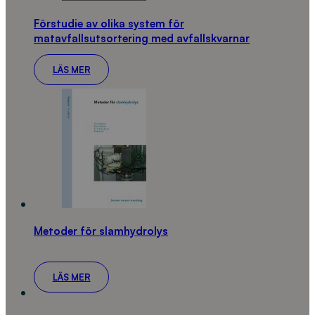
Förstudie av olika system för
matavfallsutsortering med avfallskvarnar
LÄS MER
Metoder för slamhydrolys
LÄS MER