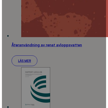
Återanvändning av renat avloppsvatten
LÄS MER