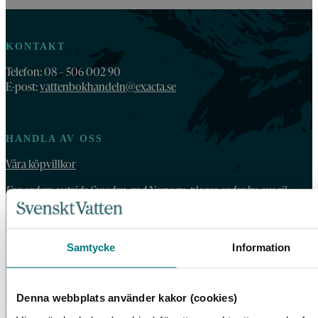
KONTAKT
Telefon: 08 – 506 002 90
E-post:
vattenbokhandeln@exacta.se
HANDLA AV OSS
Våra köpvillkor
For orders outside Sweden and Norway, please order by email:
vattenbokhandeln@exacta.se
and include your VAT-number.
Samtycke
Information
VATTENBOKHANDELN
Vattenbokhandeln ägs och drivs av Svenskt Vatten.
Denna webbplats använder kakor (cookies)
Vi behandlar dina personuppgifter enligt Svenskt Vattens