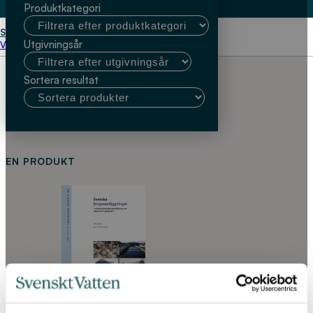
Produktkategori
Start
Åsa Svärd
Utgivningsår
Välj kundtyp
Sortera resultat
EN PRODUKT