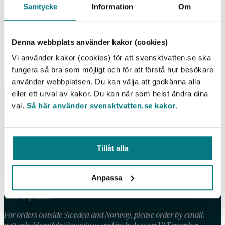
Samtycke
Information
Om
Svenska biogasanläggningar –
erfarenhetssammanställning och
rapporteringssystem
Denna webbplats använder kakor (cookies)
LÄS MER
Vi använder kakor (cookies) för att svensktvatten.se ska
fungera så bra som möjligt och för att förstå hur besökare
använder webbplatsen. Du kan välja att godkänna alla
eller ett urval av kakor. Du kan när som helst ändra dina
val.
Så här använder svensktvatten.se kakor
.
KONTAKT
Telefon: 08 – 506 002 90
E-post:
vattenbokhandeln@exacta.se
Tillåt alla
Anpassa
HANDLA AV OSS
Våra köpvillkor
For orders outside Sweden and Norway, please order by email: