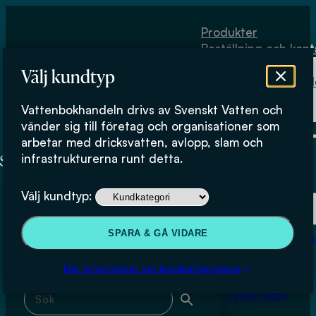
Hoppa till huvudinnehåll
Hoppa till sidfot
Produkter
Beställning och kont
Om
Välj kundtyp
Vattenbokhand
Köpvillkor
Vattenbokhandeln drivs av Svenskt Vatten och
Fysiskt lager
Åsa Svärd
vänder sig till företag och organisationer som
arbetar med dricksvatten, avlopp, slam och
infrastrukturerna runt detta.
Produkter
Välj kundtyp:
Beställning och kontakt
Sök & filtrera
SPARA & GÅ VIDARE
Om Vattenbokhan
Köpvillkor
Mer information om kundkategorierna
Sök med fritext
Fysiskt lager