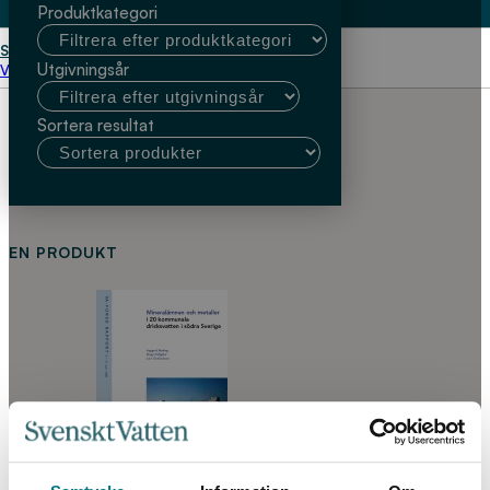
Produktkategori
Start
Bengt Nihlgård
Utgivningsår
Välj kundtyp
Sortera resultat
EN PRODUKT