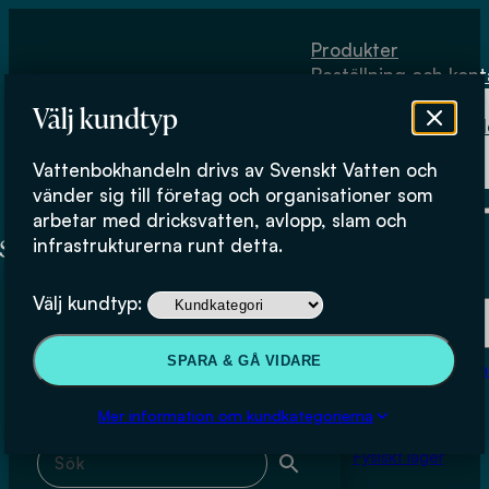
Hoppa till huvudinnehåll
Hoppa till sidfot
Produkter
Beställning och kont
Om
Välj kundtyp
Vattenbokhand
Köpvillkor
Vattenbokhandeln drivs av Svenskt Vatten och
Fysiskt lager
Bengt Nihlgård
vänder sig till företag och organisationer som
arbetar med dricksvatten, avlopp, slam och
infrastrukturerna runt detta.
Produkter
Välj kundtyp:
Beställning och kontakt
Sök & filtrera
SPARA & GÅ VIDARE
Om Vattenbokhan
Köpvillkor
Mer information om kundkategorierna
Sök med fritext
Fysiskt lager