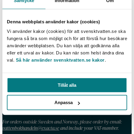
Samtycke
Information
Om
Mineralämnen och metaller 20 kommunala
dricksvatten i södra Sverige
Denna webbplats använder kakor (cookies)
LÄS MER
Vi använder kakor (cookies) för att svensktvatten.se ska
fungera så bra som möjligt och för att förstå hur besökare
använder webbplatsen. Du kan välja att godkänna alla
eller ett urval av kakor. Du kan när som helst ändra dina
val.
Så här använder svensktvatten.se kakor
.
KONTAKT
Telefon: 08 – 506 002 90
E-post:
vattenbokhandeln@exacta.se
Tillåt alla
HANDLA AV OSS
Anpassa
Våra köpvillkor
For orders outside Sweden and Norway, please order by email:
vattenbokhandeln@exacta.se
and include your VAT-number.