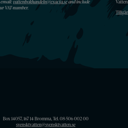
 email:
vattenbokhandeln@exacta.se
and include
Vatte
ur VAT-number.
Tillgä
Box 14057, 167 14 Bromma, Tel. 08-506 002 00
svensktvatten@svensktvatten.se