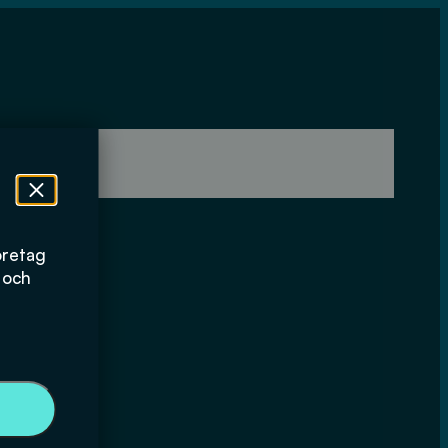
öretag
 och