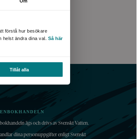
Om
tt förstå hur besökare
m helst ändra dina val.
Så här
Tillåt alla
TENBOKHANDELN
bokhandeln ägs och drivs av Svenskt Vatten.
andlar dina personuppgifter enligt Svenskt