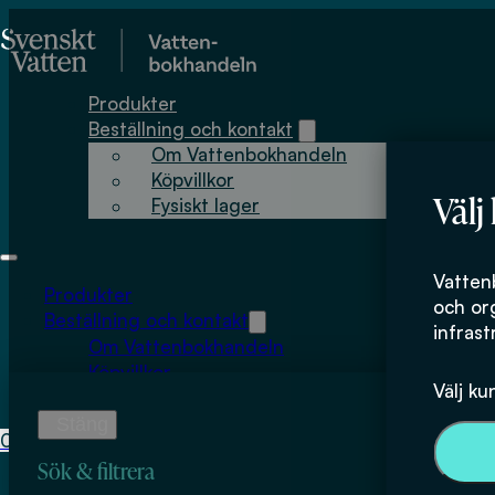
Hoppa till huvudinnehåll
Hoppa till sidfot
Produkter
Beställning och kontakt
Om Vattenbokhandeln
Köpvillkor
Välj
Fysiskt lager
Bernt Karlsson
Vatten
Produkter
och or
Beställning och kontakt
infrast
Om Vattenbokhandeln
Köpvillkor
Välj ku
Fysiskt lager
0
0
kr
Sök & filtrera
Inga produkter i varukorgen.