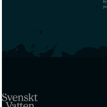
by
yo