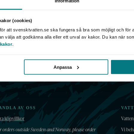
Information
akor (cookies)
ammardriften vid avloppsreningsverk
ör att svensktvatten.se ska fungera så bra som möjligt och för a
välja att godkänna alla eller ett urval av kakor. Du kan när so
 kakor
.
Anpassa
ANDLA AV OSS
VAT
ra köpvillkor
Vatten
r orders outside Sweden and Norway, please order
Vi beh