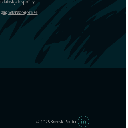
ns
dataskyddspolicy
.
nglighetsredogörelse
© 2025 Svenskt Vatten