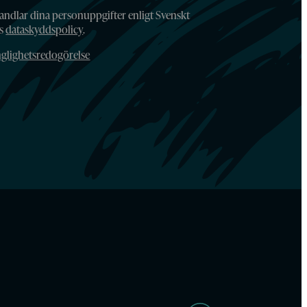
andlar dina personuppgifter enligt Svenskt
ns
dataskyddspolicy
.
nglighetsredogörelse