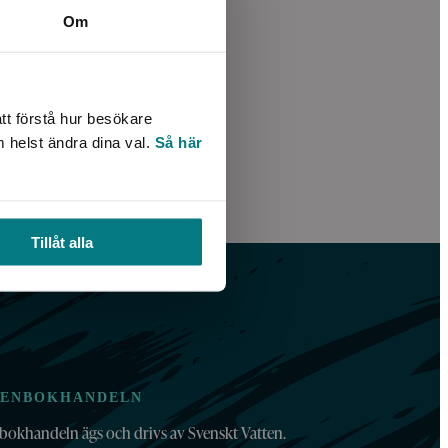
Om
tt förstå hur besökare
m helst ändra dina val.
Så här
Tillåt alla
TENBOKHANDELN
bokhandeln ägs och drivs av Svenskt Vatten.