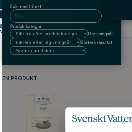
Sök med fritext
Start
Bjorn Borstad
Produktkategori
Välj kundtyp
Utgivningsår
Sortera resultat
EN PRODUKT