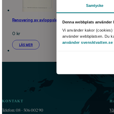
Samtycke
Renovering av avloppsledningar.
Denna webbplats använder k
Vi använder kakor (cookies) f
0
kr
använder webbplatsen. Du kan 
använder svensktvatten.se
LÄS MER
KONTAKT
H
Telefon: 08 – 506 002 90
Vå