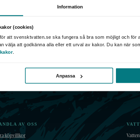
Information
akor (cookies)
ör att svensktvatten.se ska fungera så bra som möjligt och för a
välja att godkänna alla eller ett urval av kakor. Du kan när so
 kakor
.
Anpassa
ANDLA AV OSS
VAT
ra köpvillkor
Vatten