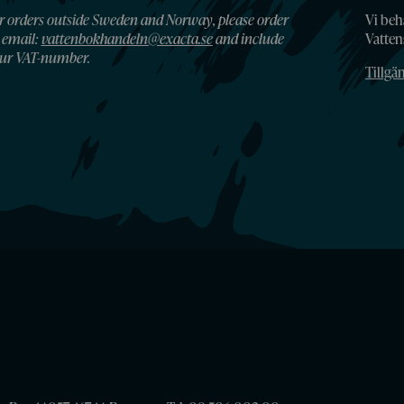
r orders outside Sweden and Norway, please order
Vi beh
 email:
vattenbokhandeln@exacta.se
and include
Vatte
ur VAT-number.
Tillgä