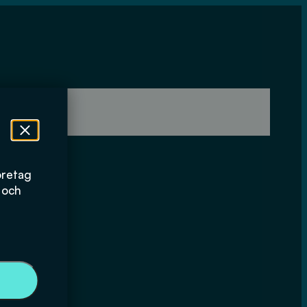
öretag
 och