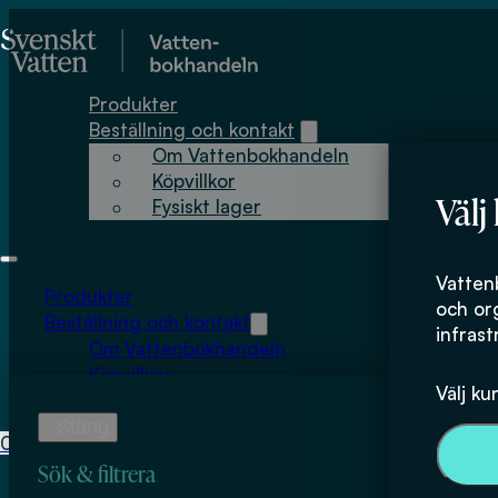
Hoppa till huvudinnehåll
Hoppa till sidfot
Produkter
Beställning och kontakt
Om Vattenbokhandeln
Köpvillkor
Välj
Fysiskt lager
Bjorn Borstad
Vatten
Produkter
och or
Beställning och kontakt
infrast
Om Vattenbokhandeln
Köpvillkor
Välj ku
Fysiskt lager
0
0
kr
Sök & filtrera
Inga produkter i varukorgen.