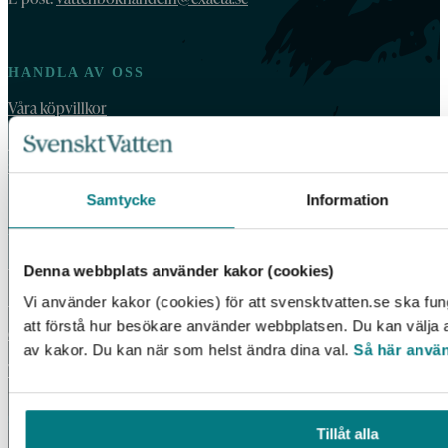
HANDLA AV OSS
Våra köpvillkor
For orders outside Sweden and Norway, please order by email:
vattenbokhandeln@exacta.se
and include your VAT-number.
Samtycke
Information
VATTENBOKHANDELN
Denna webbplats använder kakor (cookies)
Vattenbokhandeln ägs och drivs av Svenskt Vatten.
Vi använder kakor (cookies) för att svensktvatten.se ska fun
Vi behandlar dina personuppgifter enligt Svenskt Vattens
att förstå hur besökare använder webbplatsen. Du kan välja at
dataskyddspolicy
.
av kakor. Du kan när som helst ändra dina val.
Så här använ
Tillgänglighetsredogörelse
Tillåt alla