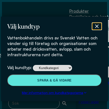
Hoppa till huvudinnehåll
Hoppa till sidfot
Produkter
Beställning och kont
Om
Välj kundtyp
Vattenbokhand
Köpvillkor
Vattenbokhandeln drivs av Svenskt Vatten och
Fysiskt lager
Björn-Ola Linnér
vänder sig till företag och organisationer som
arbetar med dricksvatten, avlopp, slam och
infrastrukturerna runt detta.
Produkter
Välj kundtyp:
Beställning och kontakt
Sök & filtrera
SPARA & GÅ VIDARE
Om Vattenbokhan
Köpvillkor
Mer information om kundkategorierna
Sök med fritext
Fysiskt lager