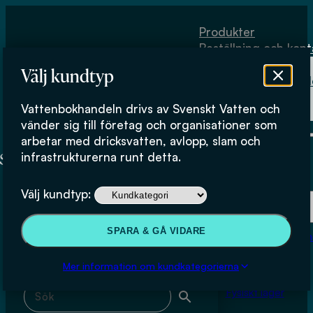
Hoppa till huvudinnehåll
Hoppa till sidfot
Produkter
Beställning och kont
Om
Välj kundtyp
Vattenbokhand
Köpvillkor
Vattenbokhandeln drivs av Svenskt Vatten och
Fysiskt lager
Bror Sederholm Swerea Kimab
vänder sig till företag och organisationer som
arbetar med dricksvatten, avlopp, slam och
infrastrukturerna runt detta.
Produkter
Välj kundtyp:
Beställning och kontakt
Sök & filtrera
SPARA & GÅ VIDARE
Om Vattenbokhan
Köpvillkor
Mer information om kundkategorierna
Sök med fritext
Fysiskt lager