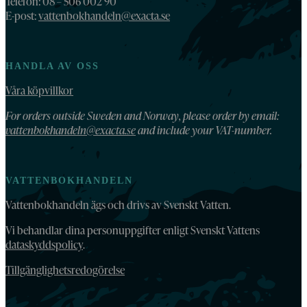
Telefon: 08 – 506 002 90
E-post:
vattenbokhandeln@exacta.se
HANDLA AV OSS
Våra köpvillkor
For orders outside Sweden and Norway, please order by email:
vattenbokhandeln@exacta.se
and include your VAT-number.
VATTENBOKHANDELN
Vattenbokhandeln ägs och drivs av Svenskt Vatten.
Vi behandlar dina personuppgifter enligt Svenskt Vattens
dataskyddspolicy
.
Tillgänglighetsredogörelse