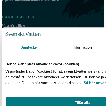
HANDLA AV OSS
Våra köpvillkor
For orders outside Sweden and Norway, please order by email:
vattenbokhandeln@exacta.se
and include your VAT-number.
Samtycke
Information
VATTENBOKHANDELN
Denna webbplats använder kakor (cookies)
Vattenbokhandeln ägs och drivs av Svenskt Vatten.
Vi använder kakor (cookies) för att svensktvatten.se ska fun
Vi behandlar dina personuppgifter enligt Svenskt Vattens
att förstå hur besökare använder webbplatsen. Du kan välja at
dataskyddspolicy
.
av kakor. Du kan när som helst ändra dina val.
Så här använ
Tillgänglighetsredogörelse
Tillåt alla