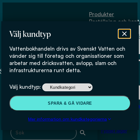
Hoppa till huvudinnehåll
Hoppa till sidfot
Produkter
Beställning och kont
Om
Välj kundtyp
Vattenbokhand
Köpvillkor
Vattenbokhandeln drivs av Svenskt Vatten och
Fysiskt lager
Carlo Navarra
vänder sig till företag och organisationer som
arbetar med dricksvatten, avlopp, slam och
infrastrukturerna runt detta.
Produkter
Välj kundtyp:
Beställning och kontakt
Sök & filtrera
SPARA & GÅ VIDARE
Om Vattenbokhan
Köpvillkor
Mer information om kundkategorierna
Sök med fritext
Fysiskt lager