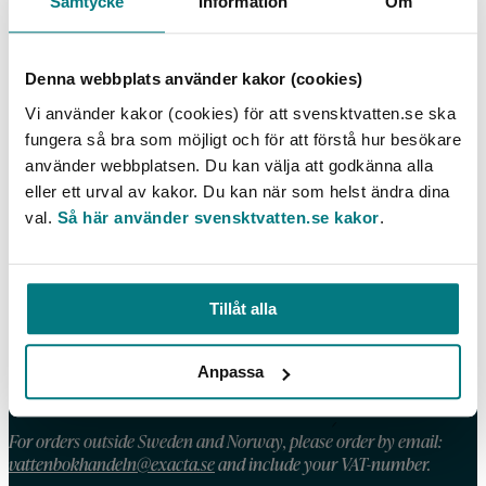
Samtycke
Information
Om
Bekämpningsmedelsrester i Alnarpsströmmen
Denna webbplats använder kakor (cookies)
LÄS MER
Vi använder kakor (cookies) för att svensktvatten.se ska
fungera så bra som möjligt och för att förstå hur besökare
använder webbplatsen. Du kan välja att godkänna alla
eller ett urval av kakor. Du kan när som helst ändra dina
val.
Så här använder svensktvatten.se kakor
.
KONTAKT
Telefon: 08 – 506 002 90
E-post:
vattenbokhandeln@exacta.se
Tillåt alla
HANDLA AV OSS
Anpassa
Våra köpvillkor
For orders outside Sweden and Norway, please order by email:
vattenbokhandeln@exacta.se
and include your VAT-number.