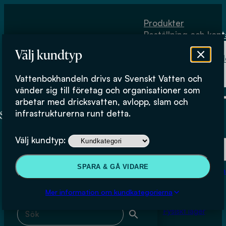
Hoppa till huvudinnehåll
Hoppa till sidfot
Produkter
Beställning och kont
Om
Välj kundtyp
Vattenbokhand
Köpvillkor
Vattenbokhandeln drivs av Svenskt Vatten och
Fysiskt lager
Charlotte Jönsson
vänder sig till företag och organisationer som
arbetar med dricksvatten, avlopp, slam och
infrastrukturerna runt detta.
Produkter
Välj kundtyp:
Beställning och kontakt
Sök & filtrera
SPARA & GÅ VIDARE
Om Vattenbokhan
Köpvillkor
Mer information om kundkategorierna
Sök med fritext
Fysiskt lager