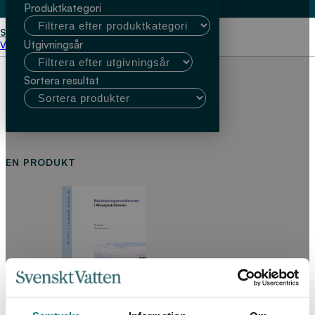
Produktkategori
Start
Charlotte Jönsson
Utgivningsår
Välj kundtyp
Sortera resultat
EN PRODUKT