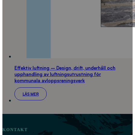
Effektiv luftning – Design, drift, underhåll och
upphandling av luftningsutrustning för
kommunala avloppsreningsverk
LÄS MER
KONTAKT