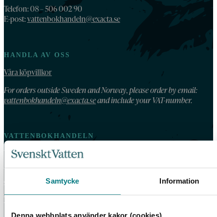
Telefon: 08 – 506 002 90
E-post:
vattenbokhandeln@exacta.se
HANDLA AV OSS
Våra köpvillkor
For orders outside Sweden and Norway, please order by email:
vattenbokhandeln@exacta.se
and include your VAT-number.
VATTENBOKHANDELN
Vattenbokhandeln ägs och drivs av Svenskt Vatten.
Vi behandlar dina personuppgifter enligt Svenskt Vattens
dataskyddspolicy
.
Samtycke
Information
Tillgänglighetsredogörelse
Denna webbplats använder kakor (cookies)