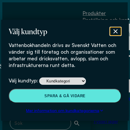
Hoppa till huvudinnehåll
Hoppa till sidfot
Produkter
Beställning och kont
Om
Välj kundtyp
Vattenbokhand
Köpvillkor
Vattenbokhandeln drivs av Svenskt Vatten och
Fysiskt lager
Dan Fujii
vänder sig till företag och organisationer som
arbetar med dricksvatten, avlopp, slam och
infrastrukturerna runt detta.
Produkter
Välj kundtyp:
Beställning och kontakt
Sök & filtrera
SPARA & GÅ VIDARE
Om Vattenbokhan
Köpvillkor
Mer information om kundkategorierna
Sök med fritext
Fysiskt lager