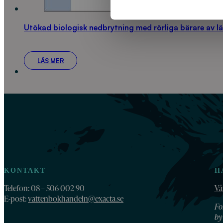
Utökad biologisk nedbrytning med rörliga bärare av lä
LÄS MER
KONTAKT
H
Telefon: 08 – 506 002 90
Vå
E-post:
vattenbokhandeln@exacta.se
Fo
by