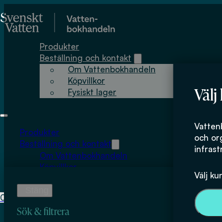
Hoppa till huvudinnehåll
Hoppa till sidfot
Produkter
Beställning och kontakt
Om Vattenbokhandeln
Köpvillkor
Välj
Fysiskt lager
Danmarks Teknis
Vatten
Produkter
och or
Beställning och kontakt
infrast
Om Vattenbokhandeln
Köpvillkor
Välj ku
Fysiskt lager
0
0
kr
Sök & filtrera
Inga produkter i varukorgen.