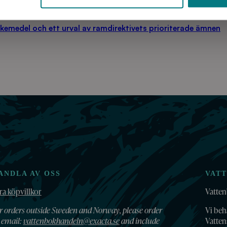
kemedel och ett urval av ramdirektivets prioriterade ämnen
ANDLA AV OSS
VAT
ra köpvillkor
Vatten
r orders outside Sweden and Norway, please order
Vi beh
 email:
vattenbokhandeln@exacta.se
and include
Vatte