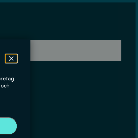
öretag
 och