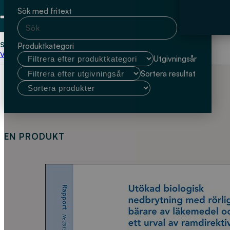
Sök med fritext
Start
Danmarks Tekniske Universitet
Produktkategori
Välj kundtyp
Utgivningsår
Sortera resultat
EN PRODUKT