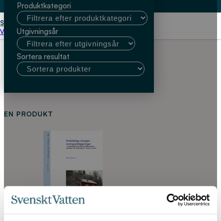
Produktkategori
Start
Ebba af Petersens
Utgivningsår
Välj kundtyp
Sortera resultat
EN PRODUKT