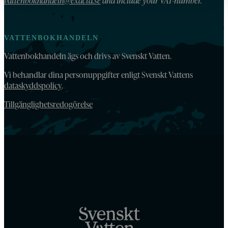
vattenbokhandeln@exacta.se
and include your VAT-number.
VATTENBOKHANDELN
Vattenbokhandeln ägs och drivs av Svenskt Vatten.
Vi behandlar dina personuppgifter enligt Svenskt Vattens
dataskyddspolicy
.
Tillgänglighetsredogörelse