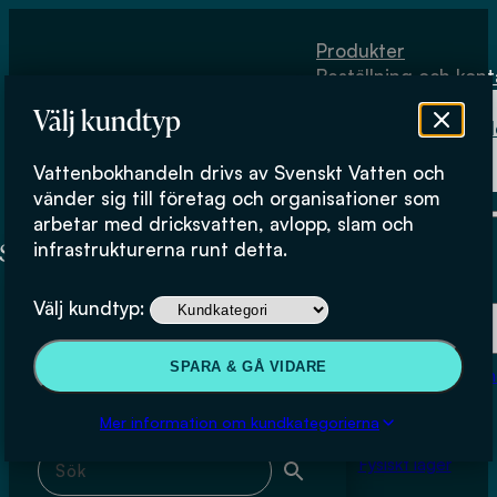
Hoppa till huvudinnehåll
Hoppa till sidfot
Produkter
Beställning och kont
Om
Välj kundtyp
Vattenbokhand
Köpvillkor
Vattenbokhandeln drivs av Svenskt Vatten och
Fysiskt lager
Ebba af Petersens
vänder sig till företag och organisationer som
arbetar med dricksvatten, avlopp, slam och
infrastrukturerna runt detta.
Produkter
Välj kundtyp:
Beställning och kontakt
Sök & filtrera
SPARA & GÅ VIDARE
Om Vattenbokhan
Köpvillkor
Mer information om kundkategorierna
Sök med fritext
Fysiskt lager