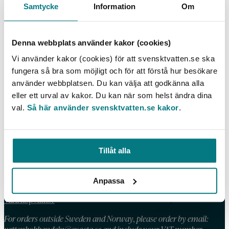
Samtycke
Information
Om
Småskaliga avloppsreningsanläggningar –
marknadsöversikt över prefabricerade produkter
för …
Denna webbplats använder kakor (cookies)
LÄS MER
Vi använder kakor (cookies) för att svensktvatten.se ska
fungera så bra som möjligt och för att förstå hur besökare
använder webbplatsen. Du kan välja att godkänna alla
eller ett urval av kakor. Du kan när som helst ändra dina
val.
Så här använder svensktvatten.se kakor
.
KONTAKT
Telefon: 08 – 506 002 90
E-post:
vattenbokhandeln@exacta.se
Tillåt alla
Anpassa
HANDLA AV OSS
Våra köpvillkor
For orders outside Sweden and Norway, please order by email: