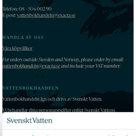
Telefon: 08 – 506 002 90
E-post:
vattenbokhandeln@exacta.se
HANDLA AV OSS
Våra köpvillkor
For orders outside Sweden and Norway, please order by email:
vattenbokhandeln@exacta.se
and include your VAT-number.
VATTENBOKHANDELN
Vattenbokhandeln ägs och drivs av Svenskt Vatten.
Vi behandlar dina personuppgifter enligt Svenskt Vattens
dataskyddspolicy
.
Tillgänglighetsredogörelse