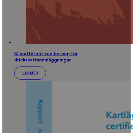
Klimatförbättrad betong för
dricksvattenanläggningar
LÄS MER