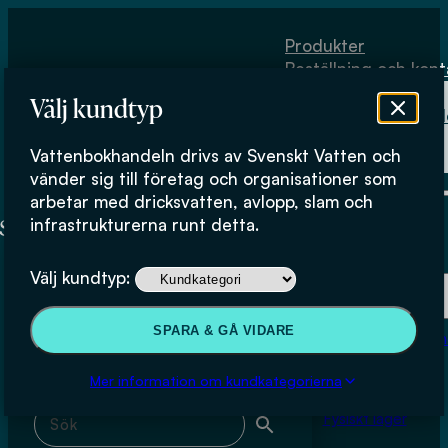
Hoppa till huvudinnehåll
Hoppa till sidfot
Produkter
Beställning och kont
Om
Välj kundtyp
Vattenbokhand
Köpvillkor
Vattenbokhandeln drivs av Svenskt Vatten och
Fysiskt lager
Elisabeth Helsing
vänder sig till företag och organisationer som
arbetar med dricksvatten, avlopp, slam och
infrastrukturerna runt detta.
Produkter
Välj kundtyp:
Beställning och kontakt
Sök & filtrera
SPARA & GÅ VIDARE
Om Vattenbokhan
Köpvillkor
Mer information om kundkategorierna
Sök med fritext
Fysiskt lager