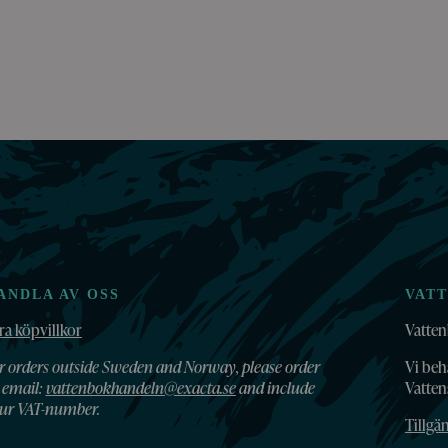
ANDLA AV OSS
VAT
ra köpvillkor
Vatten
r orders outside Sweden and Norway, please order
Vi beh
 email:
vattenbokhandeln@exacta.se
and include
Vatte
ur VAT-number.
Tillgä