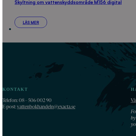
Skyltning om vattenskyddsområde M156 digital
LÄS MER
KONTAKT
H
Telefon: 08 – 506 002 90
Vå
E-post:
vattenbokhandeln@exacta.se
Fo
by
yo