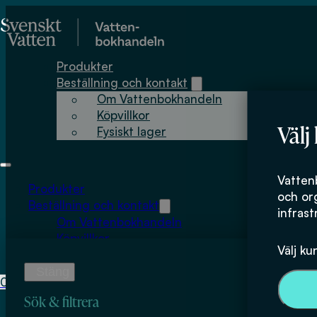
Hoppa till huvudinnehåll
Hoppa till sidfot
Produkter
Beställning och kontakt
Om Vattenbokhandeln
Köpvillkor
Välj
Fysiskt lager
Emilia Norlin
Vatten
Produkter
och or
Beställning och kontakt
infrast
Om Vattenbokhandeln
Köpvillkor
Välj ku
Fysiskt lager
0
0
kr
Sök & filtrera
Inga produkter i varukorgen.