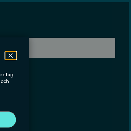
öretag
 och