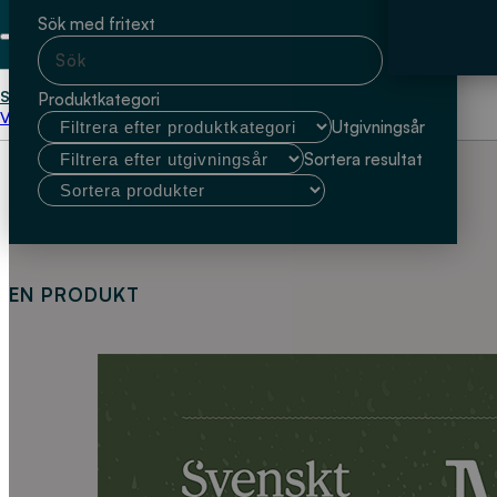
Sök med fritext
Start
Emilia Norlin
Produktkategori
Välj kundtyp
Utgivningsår
Sortera resultat
EN PRODUKT