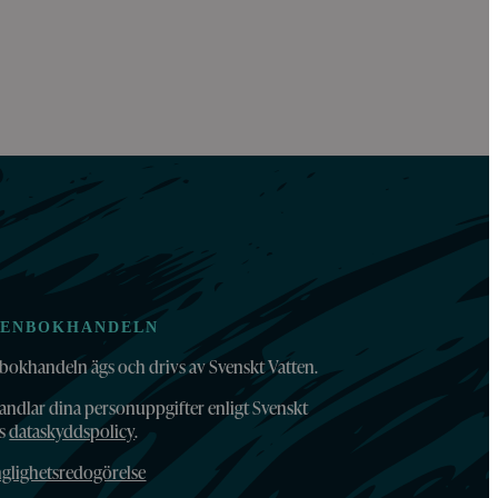
TENBOKHANDELN
bokhandeln ägs och drivs av Svenskt Vatten.
andlar dina personuppgifter enligt Svenskt
ns
dataskyddspolicy
.
nglighetsredogörelse