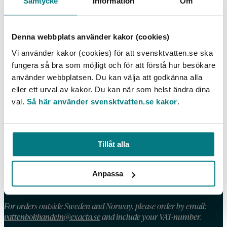
Samtycke
Information
Om
Utvärdering av biologisk fosforavskiljning vid
Öresundsverket i Helsingborg
Denna webbplats använder kakor (cookies)
LÄS MER
Vi använder kakor (cookies) för att svensktvatten.se ska
fungera så bra som möjligt och för att förstå hur besökare
använder webbplatsen. Du kan välja att godkänna alla
eller ett urval av kakor. Du kan när som helst ändra dina
val.
Så här använder svensktvatten.se kakor
.
KONTAKT
Telefon: 08 – 506 002 90
E-post:
vattenbokhandeln@exacta.se
Tillåt alla
HANDLA AV OSS
Anpassa
Våra köpvillkor
For orders outside Sweden and Norway, please order by email:
vattenbokhandeln@exacta.se
and include your VAT-number.