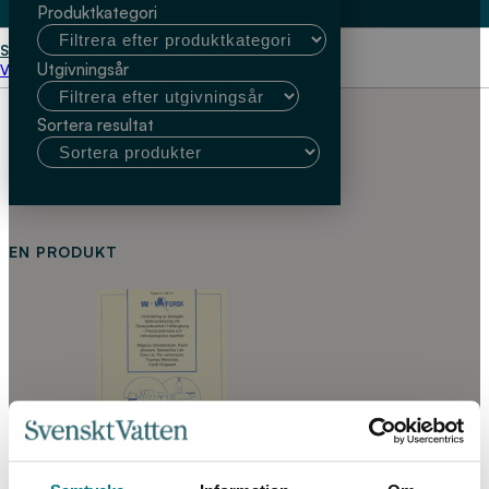
Produktkategori
Start
Ewa Lie
Utgivningsår
Välj kundtyp
Sortera resultat
EN PRODUKT