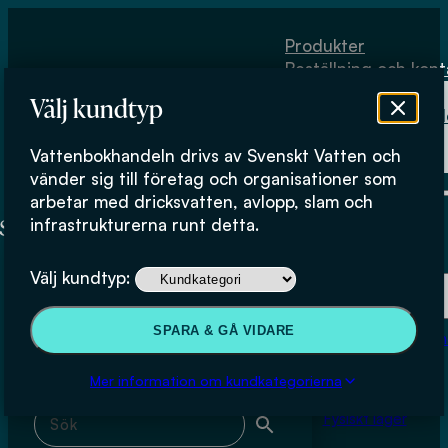
Hoppa till huvudinnehåll
Hoppa till sidfot
Produkter
Beställning och kont
Om
Välj kundtyp
Vattenbokhand
Köpvillkor
Vattenbokhandeln drivs av Svenskt Vatten och
Fysiskt lager
Ewa Lie
vänder sig till företag och organisationer som
arbetar med dricksvatten, avlopp, slam och
infrastrukturerna runt detta.
Produkter
Välj kundtyp:
Beställning och kontakt
Sök & filtrera
SPARA & GÅ VIDARE
Om Vattenbokhan
Köpvillkor
Mer information om kundkategorierna
Sök med fritext
Fysiskt lager