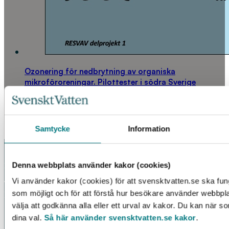
Ozonering för nedbrytning av organiska
mikroföroreningar. Pilottester i södra Sverige
LÄS MER
Samtycke
Information
Denna webbplats använder kakor (cookies)
KONTAKT
Vi använder kakor (cookies) för att svensktvatten.se ska fun
Telefon: 08 – 506 002 90
som möjligt och för att förstå hur besökare använder webbpl
E-post:
vattenbokhandeln@exacta.se
välja att godkänna alla eller ett urval av kakor. Du kan när s
dina val.
Så här använder svensktvatten.se kakor
.