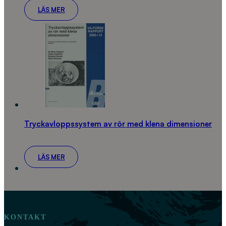
LÄS MER
Tryckavloppssystem av rör med klena dimensioner
LÄS MER
KONTAKT