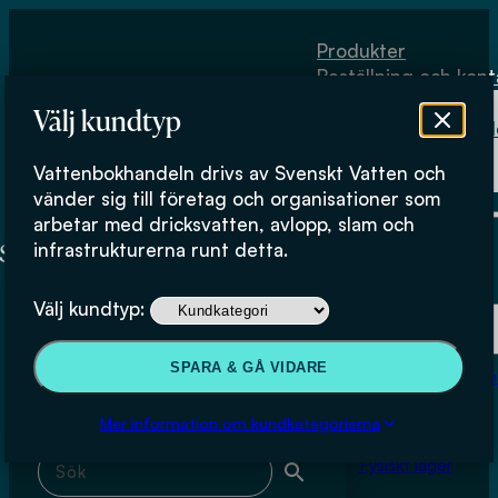
Hoppa till huvudinnehåll
Hoppa till sidfot
Produkter
Beställning och kont
Om
Välj kundtyp
Vattenbokhand
Köpvillkor
Vattenbokhandeln drivs av Svenskt Vatten och
Fysiskt lager
Germund Persson
vänder sig till företag och organisationer som
arbetar med dricksvatten, avlopp, slam och
infrastrukturerna runt detta.
Produkter
Välj kundtyp:
Beställning och kontakt
Sök & filtrera
SPARA & GÅ VIDARE
Om Vattenbokhan
Köpvillkor
Mer information om kundkategorierna
Sök med fritext
Fysiskt lager