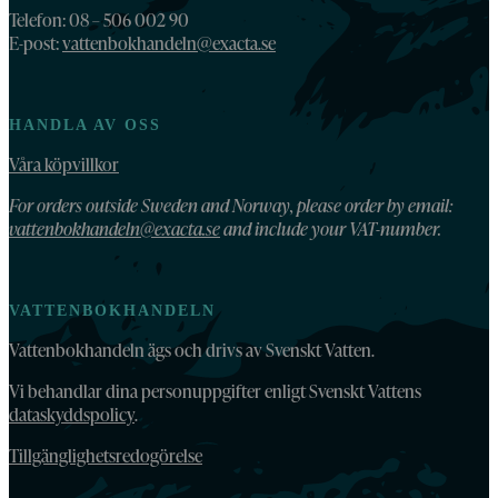
Telefon: 08 – 506 002 90
E-post:
vattenbokhandeln@exacta.se
HANDLA AV OSS
Våra köpvillkor
For orders outside Sweden and Norway, please order by email:
vattenbokhandeln@exacta.se
and include your VAT-number.
VATTENBOKHANDELN
Vattenbokhandeln ägs och drivs av Svenskt Vatten.
Vi behandlar dina personuppgifter enligt Svenskt Vattens
dataskyddspolicy
.
Tillgänglighetsredogörelse