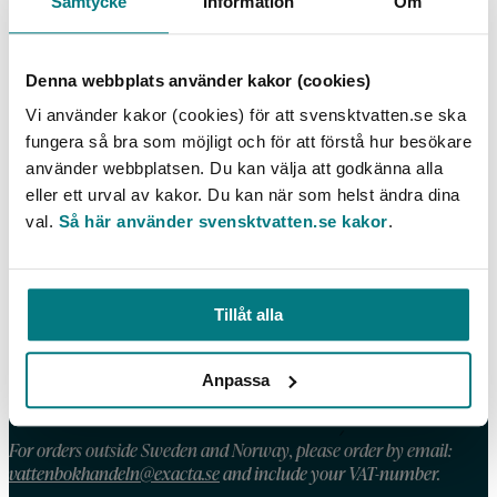
Samtycke
Information
Om
Säkrare dricksvattenförsörjning – motverka
föroreningsrisker inom avrinningsområden
Denna webbplats använder kakor (cookies)
LÄS MER
Vi använder kakor (cookies) för att svensktvatten.se ska
fungera så bra som möjligt och för att förstå hur besökare
använder webbplatsen. Du kan välja att godkänna alla
eller ett urval av kakor. Du kan när som helst ändra dina
val.
Så här använder svensktvatten.se kakor
.
KONTAKT
Telefon: 08 – 506 002 90
E-post:
vattenbokhandeln@exacta.se
Tillåt alla
HANDLA AV OSS
Anpassa
Våra köpvillkor
For orders outside Sweden and Norway, please order by email:
vattenbokhandeln@exacta.se
and include your VAT-number.