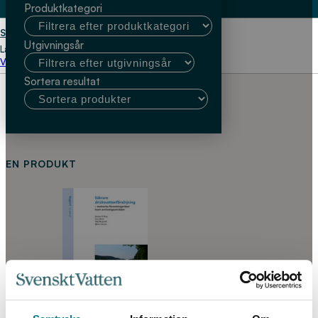
Produktkategori
Start
Göteborg Vatten; Björn
Utgivningsår
Larsson
Välj kundtyp
Sortera resultat
EN PRODUKT