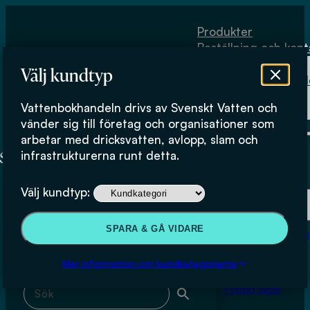
Hoppa till huvudinnehåll
Hoppa till sidfot
Produkter
Beställning och kont
Om
Välj kundtyp
Vattenbokhand
Köpvillkor
Vattenbokhandeln drivs av Svenskt Vatten och
Fysiskt lager
Göteborg Vatten; Björn Larsson
vänder sig till företag och organisationer som
arbetar med dricksvatten, avlopp, slam och
infrastrukturerna runt detta.
Produkter
Välj kundtyp:
Beställning och kontakt
Sök & filtrera
SPARA & GÅ VIDARE
Om Vattenbokhan
Köpvillkor
Mer information om kundkategorierna
Sök med fritext
Fysiskt lager