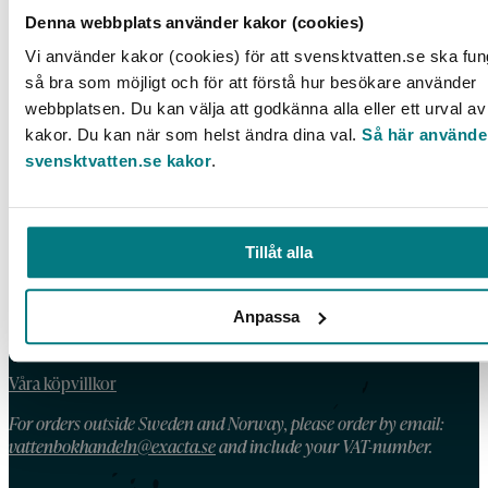
Tidsmässiga samband mellan nederbörd,
Denna webbplats använder kakor (cookies)
råvattenkvalitet och magsjuka
Vi använder kakor (cookies) för att svensktvatten.se ska fu
LÄS MER
så bra som möjligt och för att förstå hur besökare använder
webbplatsen. Du kan välja att godkänna alla eller ett urval av
kakor. Du kan när som helst ändra dina val.
Så här använde
svensktvatten.se kakor
.
KONTAKT
Telefon: 08 – 506 002 90
Tillåt alla
E-post:
vattenbokhandeln@exacta.se
Anpassa
HANDLA AV OSS
Våra köpvillkor
For orders outside Sweden and Norway, please order by email:
vattenbokhandeln@exacta.se
and include your VAT-number.