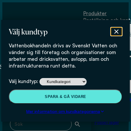
Hoppa till huvudinnehåll
Hoppa till sidfot
Produkter
Beställning och kont
Om
Välj kundtyp
Vattenbokhand
Köpvillkor
Vattenbokhandeln drivs av Svenskt Vatten och
Fysiskt lager
Göteborgs stad; Bertil Forsberg
vänder sig till företag och organisationer som
arbetar med dricksvatten, avlopp, slam och
infrastrukturerna runt detta.
Produkter
Välj kundtyp:
Beställning och kontakt
Sök & filtrera
SPARA & GÅ VIDARE
Om Vattenbokhan
Köpvillkor
Mer information om kundkategorierna
Sök med fritext
Fysiskt lager