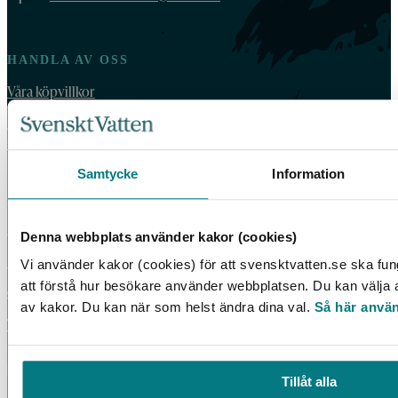
HANDLA AV OSS
Våra köpvillkor
For orders outside Sweden and Norway, please order by email:
vattenbokhandeln@exacta.se
and include your VAT-number.
Samtycke
Information
VATTENBOKHANDELN
Denna webbplats använder kakor (cookies)
Vattenbokhandeln ägs och drivs av Svenskt Vatten.
Vi använder kakor (cookies) för att svensktvatten.se ska fun
Vi behandlar dina personuppgifter enligt Svenskt Vattens
att förstå hur besökare använder webbplatsen. Du kan välja at
dataskyddspolicy
.
av kakor. Du kan när som helst ändra dina val.
Så här använ
Tillgänglighetsredogörelse
Tillåt alla