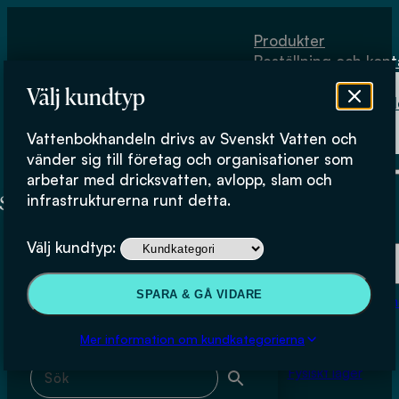
Hoppa till huvudinnehåll
Hoppa till sidfot
Produkter
Beställning och kont
Om
Välj kundtyp
Vattenbokhand
Köpvillkor
Vattenbokhandeln drivs av Svenskt Vatten och
Fysiskt lager
Gunnar Börjesson
vänder sig till företag och organisationer som
arbetar med dricksvatten, avlopp, slam och
infrastrukturerna runt detta.
Produkter
Välj kundtyp:
Beställning och kontakt
Sök & filtrera
SPARA & GÅ VIDARE
Om Vattenbokhan
Köpvillkor
Mer information om kundkategorierna
Sök med fritext
Fysiskt lager