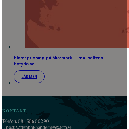
Slamspridning på åkermark – mullhaltens
betydelse
LÄS MER
KONTAKT
Telefon: 08 – 506 002 90
E-post:
vattenbokhandeln@exacta.se