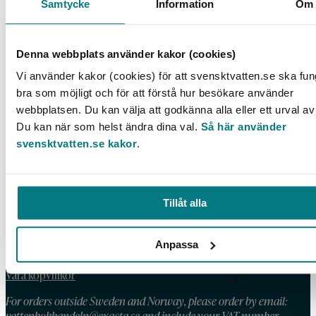
Samtycke
Information
Om
Biogasuppgradering – en teknisk överblick
Denna webbplats använder kakor (cookies)
LÄS MER
Vi använder kakor (cookies) för att svensktvatten.se ska fu
bra som möjligt och för att förstå hur besökare använder
webbplatsen. Du kan välja att godkänna alla eller ett urval av
Du kan när som helst ändra dina val.
Så här använder
svensktvatten.se kakor
.
KONTAKT
Telefon: 08 – 506 002 90
E-post:
vattenbokhandeln@exacta.se
Tillåt alla
Anpassa
HANDLA AV OSS
Våra köpvillkor
For orders outside Sweden and Norway, please order by email:
vattenbokhandeln@exacta.se
and include your VAT-number.