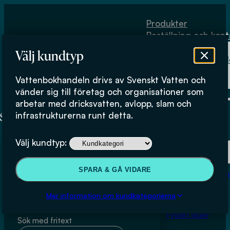
Hoppa till huvudinnehåll
Hoppa till sidfot
Produkter
Beställning och kont
Om
Välj kundtyp
Vattenbokhand
Köpvillkor
Vattenbokhandeln drivs av Svenskt Vatten och
Fysiskt lager
**Hulteberg Chemistry and
vänder sig till företag och organisationer som
arbetar med dricksvatten, avlopp, slam och
Engineering)
infrastrukturerna runt detta.
Produkter
Välj kundtyp:
Beställning och kontakt
SPARA & GÅ VIDARE
Om Vattenbokhan
Sök & filtrera
Köpvillkor
Mer information om kundkategorierna
Fysiskt lager
Sök med fritext