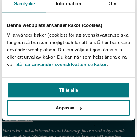
Samtycke
Information
Om
Bottenundersökningar i Upplands, Stockholms,
Södermanlands och Östergötlands skärgårdar
2008–2009
Denna webbplats använder kakor (cookies)
LÄS MER
Vi använder kakor (cookies) för att svensktvatten.se ska
fungera så bra som möjligt och för att förstå hur besökare
använder webbplatsen. Du kan välja att godkänna alla
eller ett urval av kakor. Du kan när som helst ändra dina
val.
Så här använder svensktvatten.se kakor
.
KONTAKT
Telefon: 08 – 506 002 90
E-post:
vattenbokhandeln@exacta.se
Tillåt alla
Anpassa
HANDLA AV OSS
Våra köpvillkor
For orders outside Sweden and Norway, please order by email:
vattenbokhandeln@exacta.se
and include your VAT-number.