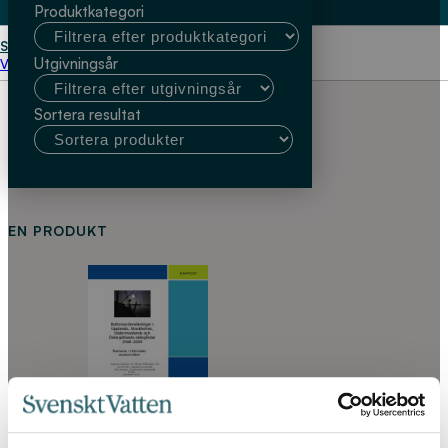
Produktkategori
Start
IVL; Emil Rydin
Utgivningsår
Välj kundtyp
Sortera resultat
EN PRODUKT