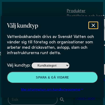
Hoppa till huvudinnehåll
Hoppa till sidfot
Produkter
Beställning och kont
Om
Välj kundtyp
Vattenbokhand
Köpvillkor
Vattenbokhandeln drivs av Svenskt Vatten och
Fysiskt lager
IVL; Emil Rydin
vänder sig till företag och organisationer som
arbetar med dricksvatten, avlopp, slam och
infrastrukturerna runt detta.
Produkter
Välj kundtyp:
Beställning och kontakt
Sök & filtrera
SPARA & GÅ VIDARE
Om Vattenbokhan
Köpvillkor
Mer information om kundkategorierna
Sök med fritext
Fysiskt lager