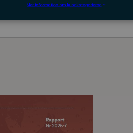
Mer information om kundkategorierna