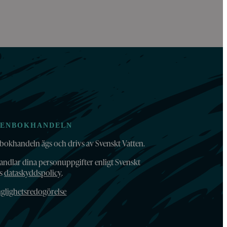
TENBOKHANDELN
bokhandeln ägs och drivs av Svenskt Vatten.
andlar dina personuppgifter enligt Svenskt
ns
dataskyddspolicy
.
nglighetsredogörelse