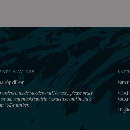
ANDLA AV OSS
VAT
ra köpvillkor
Vatten
r orders outside Sweden and Norway, please order
Vi beh
 email:
vattenbokhandeln@exacta.se
and include
Vatte
ur VAT-number.
Tillgä