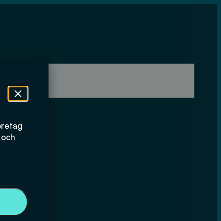
öretag
 och