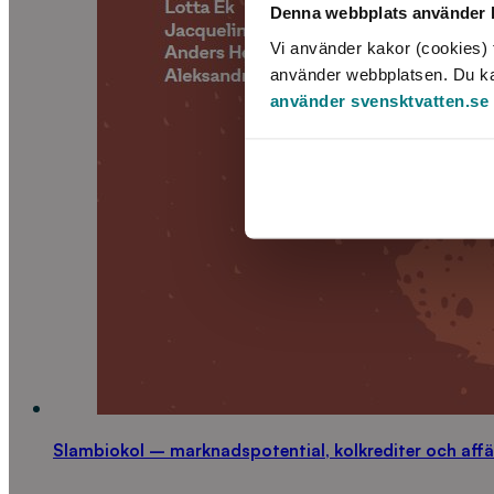
Denna webbplats använder k
Vi använder kakor (cookies) f
använder webbplatsen. Du kan 
använder svensktvatten.se
Slambiokol – marknadspotential, kolkrediter och aff