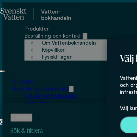
Hoppa till huvudinnehåll
Hoppa till sidfot
Produkter
Beställning och kontakt
Om Vattenbokhandeln
Köpvillkor
Välj
Fysiskt lager
Jacqueline Hell
Vatten
Produkter
och or
Beställning och kontakt
infrast
Om Vattenbokhandeln
Köpvillkor
Välj ku
Fysiskt lager
0
0
kr
Sök & filtrera
Inga produkter i varukorgen.