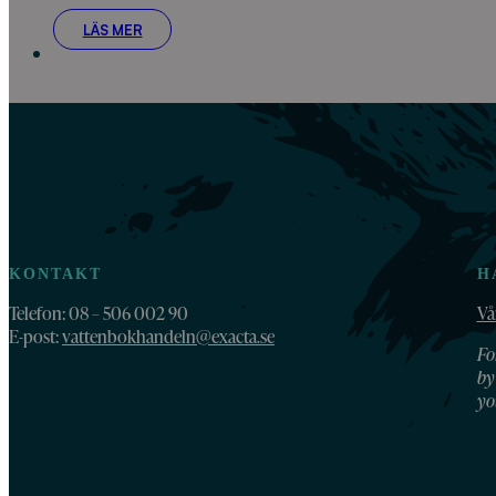
LÄS MER
KONTAKT
H
Telefon: 08 – 506 002 90
Vå
E-post:
vattenbokhandeln@exacta.se
Fo
by
yo