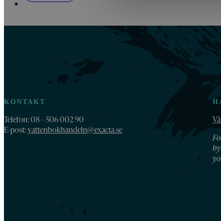
KONTAKT
H
Telefon: 08 – 506 002 90
Vå
E-post:
vattenbokhandeln@exacta.se
Fo
by
yo