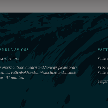
ANDLA AV OSS
VAT
ra köpvillkor
Vatten
r orders outside Sweden and Norway, please order
Vi beh
 email:
vattenbokhandeln@exacta.se
and include
Vatte
ur VAT-number.
Tillgä