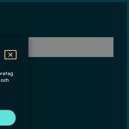
öretag
 och