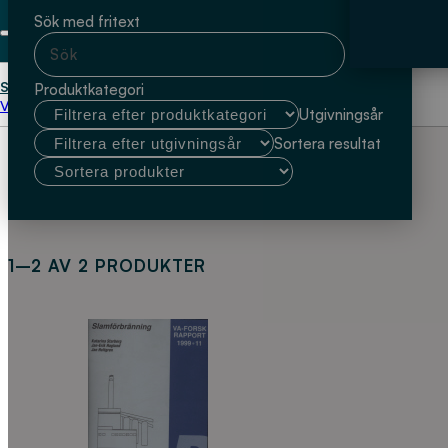
Sök med fritext
Start
Jan-Erik Haglund
Produktkategori
Välj kundtyp
Utgivningsår
Sortera resultat
1–2 AV 2 PRODUKTER