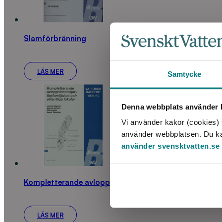
Slamförbränning
LÄS MER
Samtycke
Denna webbplats använder k
Vi använder kakor (cookies) f
använder webbplatsen. Du kan 
använder svensktvatten.se
Kompletterande avloppslösningar i flerfamiljshus och o
LÄS MER