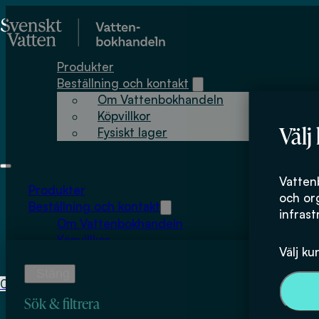
Hoppa till huvudinnehåll
Hoppa till sidfot
Produkter
Beställning och kontakt
Om Vattenbokhandeln
Köpvillkor
Välj
Fysiskt lager
Jan-Erik Haglun
Vatten
Produkter
och or
Beställning och kontakt
infrast
Om Vattenbokhandeln
Köpvillkor
Välj ku
Fysiskt lager
0
0
kr
Sök & filtrera
Inga produkter i varukorgen.