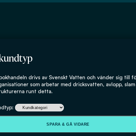
 kundtyp
d
bokhandeln drivs av Svenskt Vatten och vänder sig till f
ganisationer som arbetar med dricksvatten, avlopp, slam
rukturerna runt detta.
ndtyp:
SPARA & GÅ VIDARE