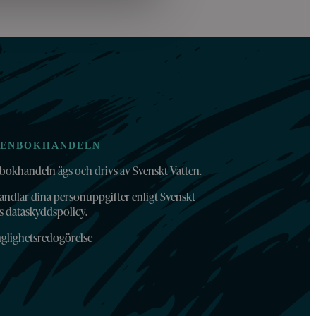
TENBOKHANDELN
bokhandeln ägs och drivs av Svenskt Vatten.
andlar dina personuppgifter enligt Svenskt
ns
dataskyddspolicy
.
nglighetsredogörelse