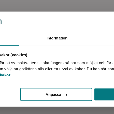
Information
akor (cookies)
ör att svensktvatten.se ska fungera så bra som möjligt och för a
välja att godkänna alla eller ett urval av kakor. Du kan när so
 kakor
.
ffentliga lokaler
Anpassa