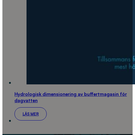
Hydrologisk dimensionering av buffertmagasin för
dagvatten
LÄS MER