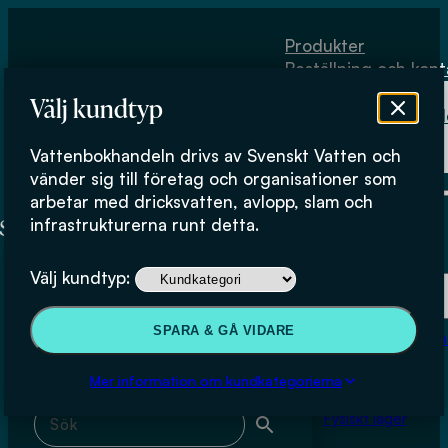
Hoppa till huvudinnehåll
Hoppa till sidfot
Produkter
Beställning och kont
Om
Välj kundtyp
Vattenbokhand
Köpvillkor
Vattenbokhandeln drivs av Svenskt Vatten och
Fysiskt lager
Joakim Pramsten
vänder sig till företag och organisationer som
arbetar med dricksvatten, avlopp, slam och
infrastrukturerna runt detta.
Produkter
Välj kundtyp:
Beställning och kontakt
Sök & filtrera
SPARA & GÅ VIDARE
Om Vattenbokhan
Köpvillkor
Mer information om kundkategorierna
Sök med fritext
Fysiskt lager