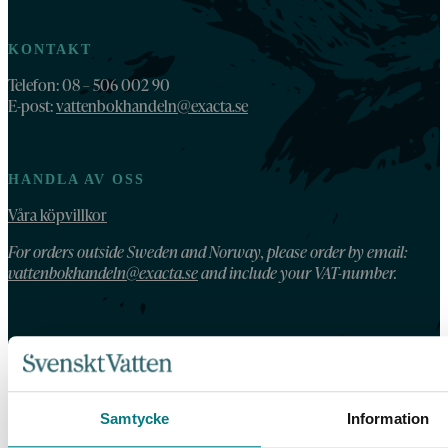
KONTAKT
Telefon: 08 – 506 002 90
E-post:
vattenbokhandeln@exacta.se
HANDLA AV OSS
Våra köpvillkor
For orders outside Sweden and Norway, please order by email:
vattenbokhandeln@exacta.se
and include your VAT-number.
VATTENBOKHANDELN
Vattenbokhandeln ägs och drivs av Svenskt Vatten.
Vi behandlar dina personuppgifter enligt Svenskt Vattens
Samtycke
Information
dataskyddspolicy
.