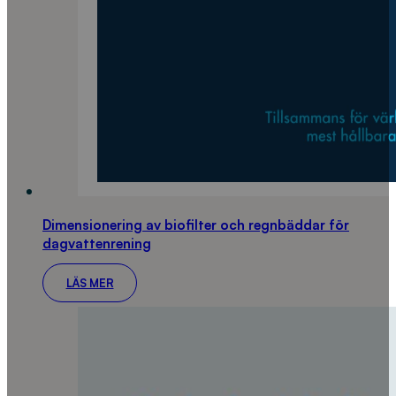
Dimensionering av biofilter och regnbäddar för
dagvattenrening
LÄS MER