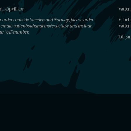
ra köpvillkor
Vatten
r orders outside Sweden and Norway, please order
Vi beh
 email:
vattenbokhandeln@exacta.se
and include
Vatte
ur VAT-number.
Tillgä