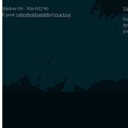
Telefon: 08 – 506 002 90
Vå
E-post:
vattenbokhandeln@exacta.se
Fo
by
yo