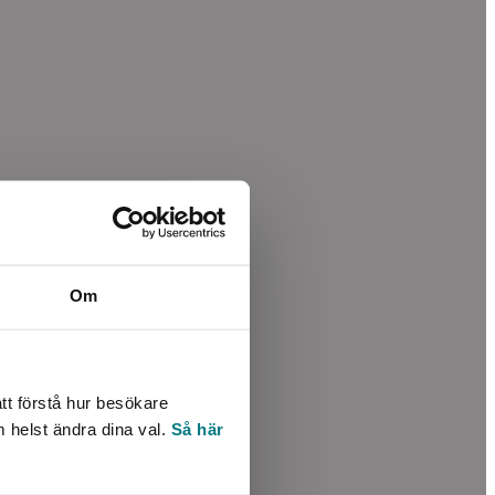
Om
tt förstå hur besökare
m helst ändra dina val.
Så här