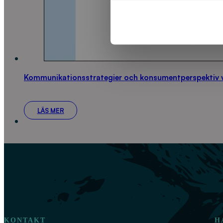
Kommunikationsstrategier och konsumentperspektiv vi
LÄS MER
KONTAKT
H