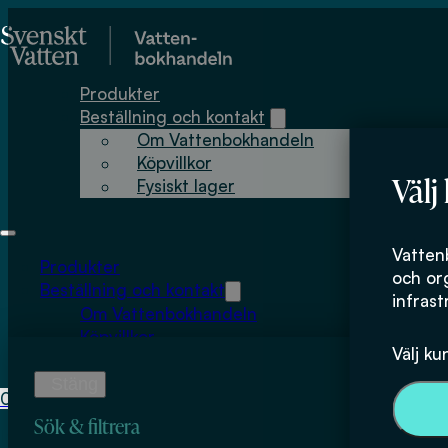
Hoppa till huvudinnehåll
Hoppa till sidfot
Produkter
Beställning och kontakt
Om Vattenbokhandeln
Köpvillkor
Välj
Fysiskt lager
Jonas Toljander 
Vatten
Produkter
och or
Beställning och kontakt
infrast
Om Vattenbokhandeln
Köpvillkor
Välj ku
Fysiskt lager
0
0
kr
Sök & filtrera
Inga produkter i varukorgen.