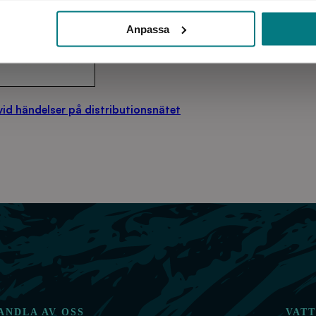
Anpassa
d händelser på distributionsnätet
ANDLA AV OSS
VAT