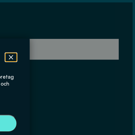
)
öretag
 och