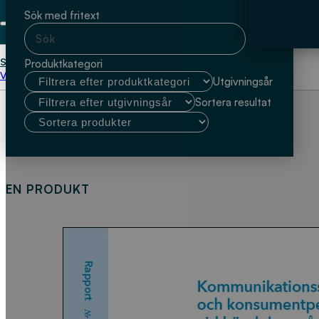
Sök med fritext
Start
Jonas Toljander (Livsmedelsverket)
Produktkategori
Välj kundtyp
Utgivningsår
Sortera resultat
EN PRODUKT