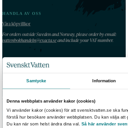
HANDLA AV OSS
Våra köpvillkor
For orders outside Sweden and Norway, please order by email:
vattenbokhandeln@exacta.se
and include your VAT-number.
VATTENBOKHANDELN
Vattenbokhandeln ägs och drivs av Svenskt Vatten.
Samtycke
Information
Vi behandlar dina personuppgifter enligt Svenskt Vattens
dataskyddspolicy
.
Tillgänglighetsredogörelse
Denna webbplats använder kakor (cookies)
Vi använder kakor (cookies) för att svensktvatten.se ska fun
förstå hur besökare använder webbplatsen. Du kan välja att go
Du kan när som helst ändra dina val.
Så här använder sven