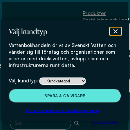
Hoppa till huvudinnehåll
Hoppa till sidfot
Produkter
Beställning och kont
Om
Välj kundtyp
Vattenbokhand
Köpvillkor
Vattenbokhandeln drivs av Svenskt Vatten och
Fysiskt lager
Katarina Malaga
vänder sig till företag och organisationer som
arbetar med dricksvatten, avlopp, slam och
infrastrukturerna runt detta.
Produkter
Välj kundtyp:
Beställning och kontakt
Sök & filtrera
SPARA & GÅ VIDARE
Om Vattenbokhan
Köpvillkor
Mer information om kundkategorierna
Sök med fritext
Fysiskt lager