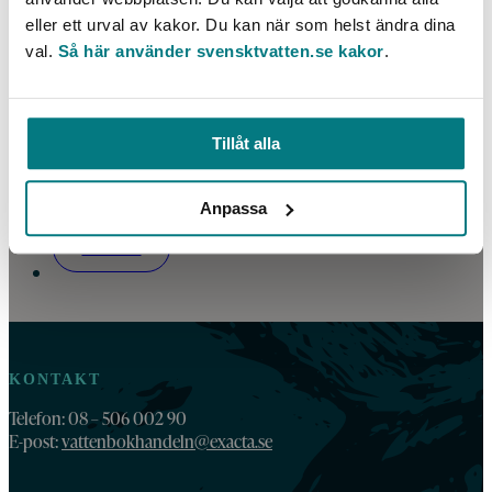
eller ett urval av kakor. Du kan när som helst ändra dina
val.
Så här använder svensktvatten.se kakor
.
Tillåt alla
Användningsmöjligheter för avloppsslam
Anpassa
LÄS MER
KONTAKT
Telefon: 08 – 506 002 90
E-post:
vattenbokhandeln@exacta.se