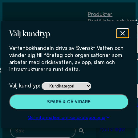
Hoppa till huvudinnehåll
Hoppa till sidfot
Produkter
Beställning och kont
Om
Välj kundtyp
Vattenbokhand
Köpvillkor
Vattenbokhandeln drivs av Svenskt Vatten och
Fysiskt lager
Katarina Starberg
vänder sig till företag och organisationer som
arbetar med dricksvatten, avlopp, slam och
infrastrukturerna runt detta.
Produkter
Välj kundtyp:
Beställning och kontakt
Sök & filtrera
SPARA & GÅ VIDARE
Om Vattenbokhan
Köpvillkor
Mer information om kundkategorierna
Sök med fritext
Fysiskt lager