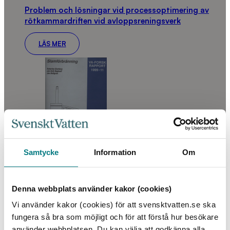
Problem och lösningar vid processoptimering av
rötkammardriften vid avloppsreningsverk
LÄS MER
Samtycke
Information
Om
Slamförbränning
Denna webbplats använder kakor (cookies)
LÄS MER
Vi använder kakor (cookies) för att svensktvatten.se ska
fungera så bra som möjligt och för att förstå hur besökare
använder webbplatsen. Du kan välja att godkänna alla