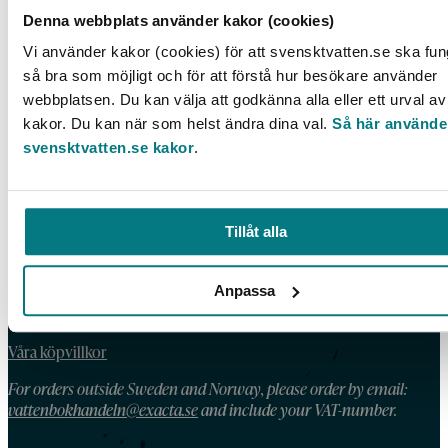
Livscykelanalys av slamhantering med
Denna webbplats använder kakor (cookies)
fosforåterföring
Vi använder kakor (cookies) för att svensktvatten.se ska fu
LÄS MER
så bra som möjligt och för att förstå hur besökare använder
webbplatsen. Du kan välja att godkänna alla eller ett urval av
kakor. Du kan när som helst ändra dina val.
Så här använde
svensktvatten.se kakor
.
KONTAKT
Telefon: 08 – 506 002 90
Tillåt alla
E-post:
vattenbokhandeln@exacta.se
Anpassa
HANDLA AV OSS
Våra köpvillkor
For orders outside Sweden and Norway, please order by email:
vattenbokhandeln@exacta.se
and include your VAT-number.