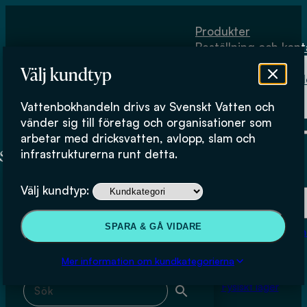
Hoppa till huvudinnehåll
Hoppa till sidfot
Produkter
Beställning och kont
Om
Välj kundtyp
Vattenbokhand
Köpvillkor
Vattenbokhandeln drivs av Svenskt Vatten och
Fysiskt lager
Kemisk Miljövetenskap
vänder sig till företag och organisationer som
arbetar med dricksvatten, avlopp, slam och
infrastrukturerna runt detta.
Produkter
Välj kundtyp:
Beställning och kontakt
Sök & filtrera
SPARA & GÅ VIDARE
Om Vattenbokhan
Köpvillkor
Mer information om kundkategorierna
Sök med fritext
Fysiskt lager