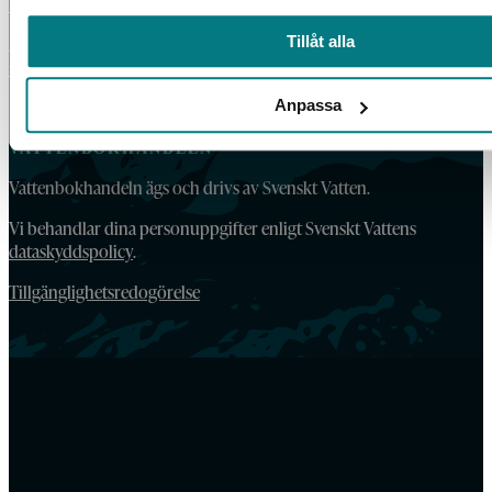
Våra köpvillkor
Tillåt alla
For orders outside Sweden and Norway, please order by email:
vattenbokhandeln@exacta.se
and include your VAT-number.
Anpassa
VATTENBOKHANDELN
Vattenbokhandeln ägs och drivs av Svenskt Vatten.
Vi behandlar dina personuppgifter enligt Svenskt Vattens
dataskyddspolicy
.
Tillgänglighetsredogörelse