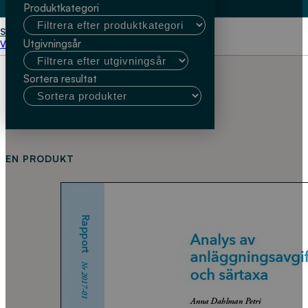
Produktkategori
Start
Krister Törneke (Tyréns)
Utgivningsår
Välj kundtyp
Sortera resultat
EN PRODUKT