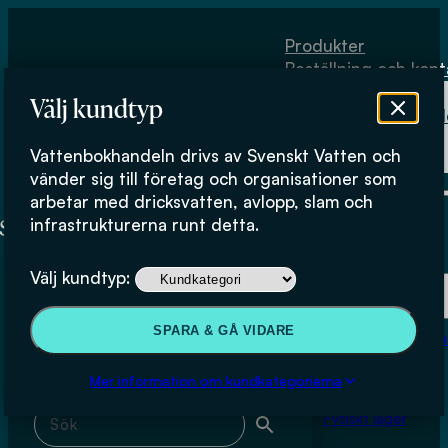
Hoppa till huvudinnehåll
Hoppa till sidfot
Produkter
Beställning och kont
Om
Välj kundtyp
Vattenbokhand
Köpvillkor
Vattenbokhandeln drivs av Svenskt Vatten och
Fysiskt lager
Krister Törneke (Tyréns)
vänder sig till företag och organisationer som
arbetar med dricksvatten, avlopp, slam och
infrastrukturerna runt detta.
Produkter
Välj kundtyp:
Beställning och kontakt
Sök & filtrera
SPARA & GÅ VIDARE
Om Vattenbokhan
Köpvillkor
Mer information om kundkategorierna
Sök med fritext
Fysiskt lager