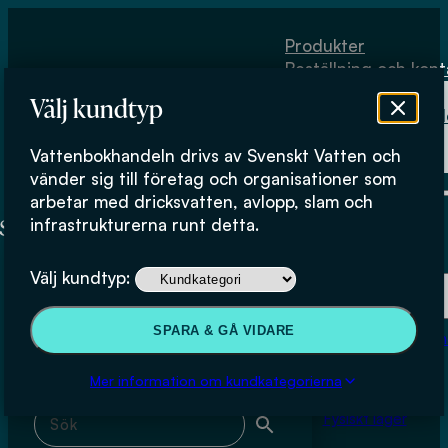
Hoppa till huvudinnehåll
Hoppa till sidfot
Produkter
Beställning och kont
Om
Välj kundtyp
Vattenbokhand
Köpvillkor
Vattenbokhandeln drivs av Svenskt Vatten och
Fysiskt lager
Kristin Barkman
vänder sig till företag och organisationer som
arbetar med dricksvatten, avlopp, slam och
infrastrukturerna runt detta.
Produkter
Välj kundtyp:
Beställning och kontakt
Sök & filtrera
SPARA & GÅ VIDARE
Om Vattenbokhan
Köpvillkor
Mer information om kundkategorierna
Sök med fritext
Fysiskt lager