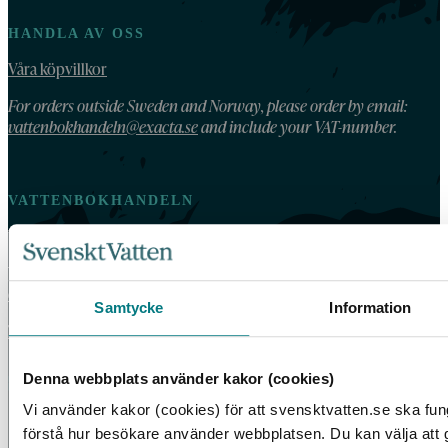
HANDLA AV OSS
Våra köpvillkor
For orders outside Sweden and Norway, please order by email:
vattenbokhandeln@exacta.se
and include your VAT-number.
VATTENBOKHANDELN
Vattenbokhandeln ägs och drivs av Svenskt Vatten.
Vi behandlar dina personuppgifter enligt Svenskt Vattens
dataskyddspolicy
.
Samtycke
Information
Tillgänglighetsredogörelse
Denna webbplats använder kakor (cookies)
Vi använder kakor (cookies) för att svensktvatten.se ska fun
förstå hur besökare använder webbplatsen. Du kan välja att go