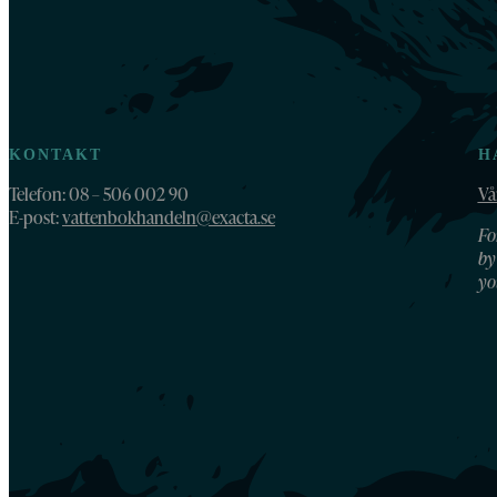
KONTAKT
H
Telefon: 08 – 506 002 90
Vå
E-post:
vattenbokhandeln@exacta.se
Fo
by
yo