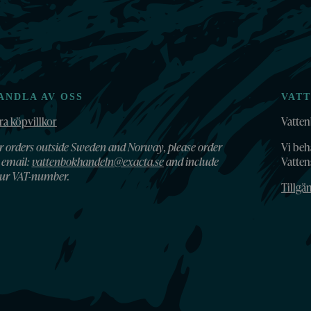
ANDLA AV OSS
VAT
ra köpvillkor
Vatten
r orders outside Sweden and Norway, please order
Vi beh
 email:
vattenbokhandeln@exacta.se
and include
Vatte
ur VAT-number.
Tillgä