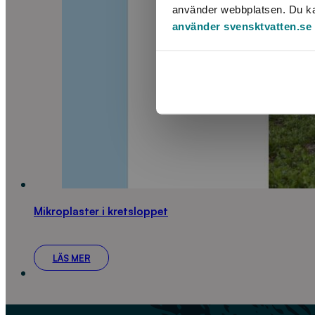
använder webbplatsen. Du kan 
använder svensktvatten.se
Mikroplaster i kretsloppet
LÄS MER