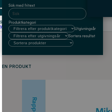
Sök med fritext
Start
Kristina Borg Olesen Aalborg Universitet
Produktkategori
Välj kundtyp
Utgivningsår
Sortera resultat
EN PRODUKT