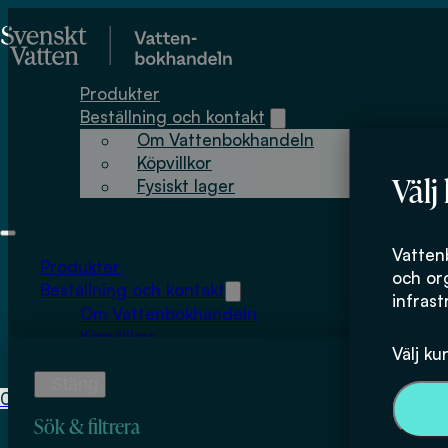
Hoppa till huvudinnehåll
Hoppa till sidfot
Produkter
Beställning och kontakt
Om Vattenbokhandeln
Köpvillkor
Välj
Fysiskt lager
Kristina Borg Ol
Vatten
Produkter
och or
Beställning och kontakt
infrast
Om Vattenbokhandeln
Köpvillkor
Välj ku
Fysiskt lager
0
0
kr
Sök & filtrera
Inga produkter i varukorgen.