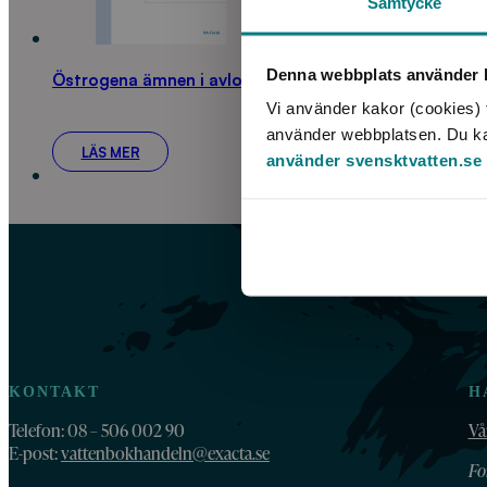
Samtycke
Denna webbplats använder k
Östrogena ämnen i avloppsvatten, slam och lagrad ur
Vi använder kakor (cookies) f
använder webbplatsen. Du kan 
LÄS MER
använder svensktvatten.se
KONTAKT
H
Telefon: 08 – 506 002 90
Vå
E-post:
vattenbokhandeln@exacta.se
Fo