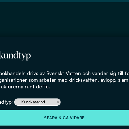
 kundtyp
d
bokhandeln drivs av Svenskt Vatten och vänder sig till f
ganisationer som arbetar med dricksvatten, avlopp, slam
rukturerna runt detta.
ndtyp:
SPARA & GÅ VIDARE