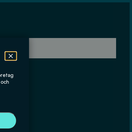
öretag
 och