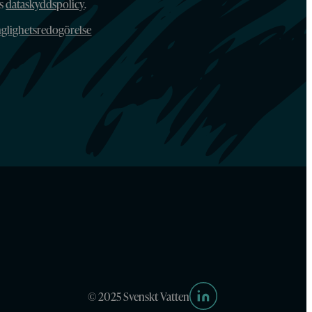
ns
dataskyddspolicy
.
nglighetsredogörelse
© 2025 Svenskt Vatten