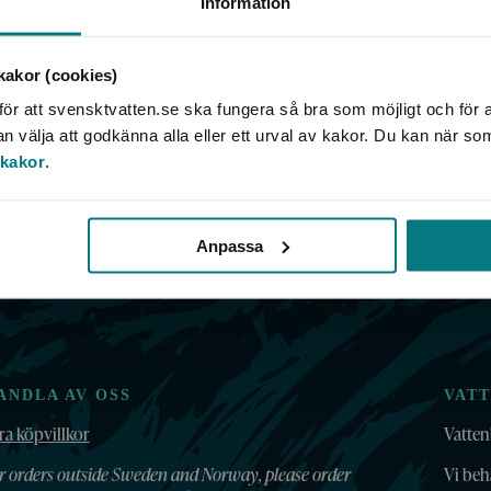
Information
akor (cookies)
in
ör att svensktvatten.se ska fungera så bra som möjligt och för a
välja att godkänna alla eller ett urval av kakor. Du kan när so
 kakor
.
Anpassa
ANDLA AV OSS
VAT
ra köpvillkor
Vatten
r orders outside Sweden and Norway, please order
Vi beh