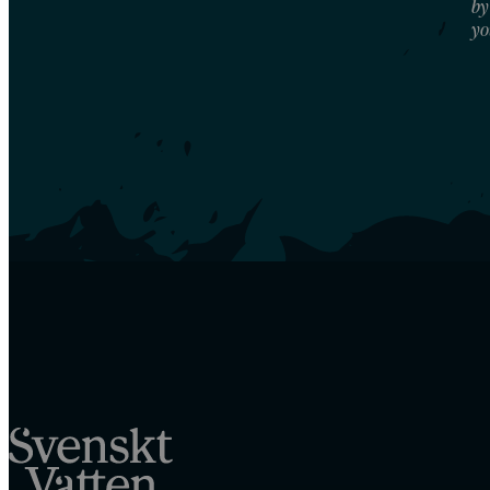
by
yo