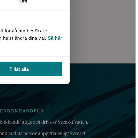
Om
tt förstå hur besökare
m helst ändra dina val.
Så här
Tillåt alla
TENBOKHANDELN
bokhandeln ägs och drivs av Svenskt Vatten.
andlar dina personuppgifter enligt Svenskt