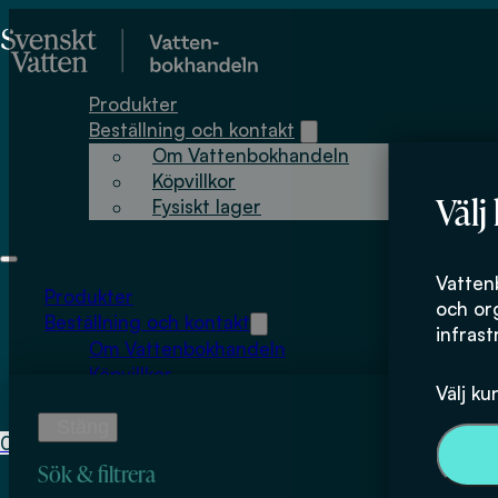
Hoppa till huvudinnehåll
Hoppa till sidfot
Produkter
Beställning och kontakt
Om Vattenbokhandeln
Köpvillkor
Välj
Fysiskt lager
Lillemor Asplun
Vatten
Produkter
och or
Beställning och kontakt
infrast
Om Vattenbokhandeln
Köpvillkor
Välj ku
Fysiskt lager
0
0
kr
Sök & filtrera
Inga produkter i varukorgen.