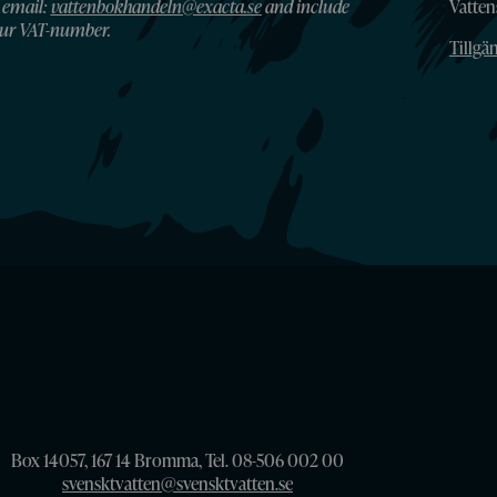
 email:
vattenbokhandeln@exacta.se
and include
Vatte
ur VAT-number.
Tillgä
Box 14057, 167 14 Bromma, Tel. 08-506 002 00
svensktvatten@svensktvatten.se