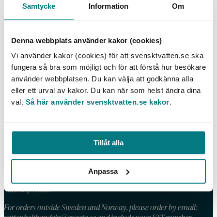
Samtycke
Information
Om
Flygaskastabiliserat avloppsslam (FSA) som
tätskiktsmaterial vid sluttäckning av deponier –
en vägledning
Denna webbplats använder kakor (cookies)
LÄS MER
Vi använder kakor (cookies) för att svensktvatten.se ska
fungera så bra som möjligt och för att förstå hur besökare
använder webbplatsen. Du kan välja att godkänna alla
eller ett urval av kakor. Du kan när som helst ändra dina
val.
Så här använder svensktvatten.se kakor
.
KONTAKT
Telefon: 08 – 506 002 90
E-post:
vattenbokhandeln@exacta.se
Tillåt alla
Anpassa
HANDLA AV OSS
Våra köpvillkor
For orders outside Sweden and Norway, please order by email: