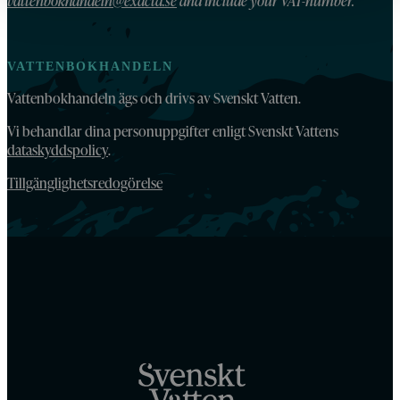
vattenbokhandeln@exacta.se
and include your VAT-number.
VATTENBOKHANDELN
Vattenbokhandeln ägs och drivs av Svenskt Vatten.
Vi behandlar dina personuppgifter enligt Svenskt Vattens
dataskyddspolicy
.
Tillgänglighetsredogörelse