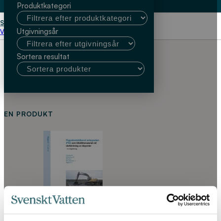
Produktkategori
Start
Mácsik J.
Utgivningsår
Välj kundtyp
Sortera resultat
EN PRODUKT