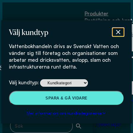
Hoppa till huvudinnehåll
Hoppa till sidfot
Produkter
Beställning och kont
Om
Välj kundtyp
Vattenbokhand
Köpvillkor
Vattenbokhandeln drivs av Svenskt Vatten och
Fysiskt lager
Mácsik J.
vänder sig till företag och organisationer som
arbetar med dricksvatten, avlopp, slam och
infrastrukturerna runt detta.
Produkter
Välj kundtyp:
Beställning och kontakt
Sök & filtrera
SPARA & GÅ VIDARE
Om Vattenbokhan
Köpvillkor
Mer information om kundkategorierna
Sök med fritext
Fysiskt lager