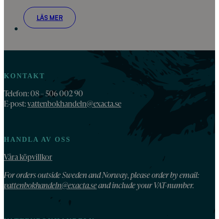
LÄS MER
KONTAKT
Telefon: 08 – 506 002 90
E-post:
vattenbokhandeln@exacta.se
HANDLA AV OSS
Våra köpvillkor
For orders outside Sweden and Norway, please order by email:
vattenbokhandeln@exacta.se
and include your VAT-number.