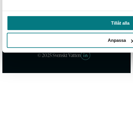
Tillåt alla
Box 14057, 167 14 Bromma, Tel. 08-506 002 00
svensktvatten@svensktvatten.se
Anpassa
© 2025 Svenskt Vatten