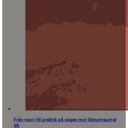
Från teori till praktik på vägen mot klimatneutral
VA