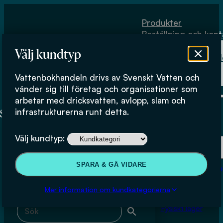
Hoppa till huvudinnehåll
Hoppa till sidfot
Produkter
Beställning och kont
Om
Välj kundtyp
Vattenbokhand
Köpvillkor
Vattenbokhandeln drivs av Svenskt Vatten och
Fysiskt lager
Mälardalens universitet
vänder sig till företag och organisationer som
arbetar med dricksvatten, avlopp, slam och
infrastrukturerna runt detta.
Produkter
Välj kundtyp:
Beställning och kontakt
Sök & filtrera
SPARA & GÅ VIDARE
Om Vattenbokhan
Köpvillkor
Mer information om kundkategorierna
Sök med fritext
Fysiskt lager