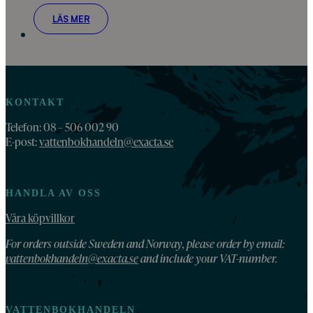
LÄS MER
KONTAKT
Telefon: 08 – 506 002 90
E-post:
vattenbokhandeln@exacta.se
HANDLA AV OSS
Våra köpvillkor
For orders outside Sweden and Norway, please order by email:
vattenbokhandeln@exacta.se
and include your VAT-number.
VATTENBOKHANDELN