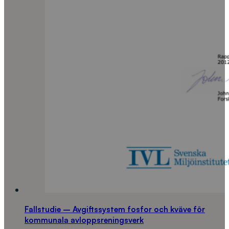
Fallstudie – Avgiftssystem fosfor och kväve för
kommunala avloppsreningsverk