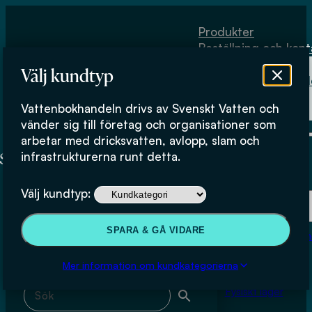
Hoppa till huvudinnehåll
Hoppa till sidfot
Produkter
Beställning och kont
Om
Välj kundtyp
Vattenbokhand
Köpvillkor
Vattenbokhandeln drivs av Svenskt Vatten och
Fysiskt lager
Malmaeus M
vänder sig till företag och organisationer som
arbetar med dricksvatten, avlopp, slam och
infrastrukturerna runt detta.
Produkter
Välj kundtyp:
Beställning och kontakt
Sök & filtrera
SPARA & GÅ VIDARE
Om Vattenbokhan
Köpvillkor
Mer information om kundkategorierna
Sök med fritext
Fysiskt lager