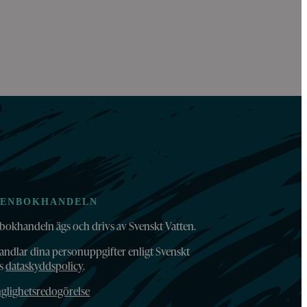
TENBOKHANDELN
bokhandeln ägs och drivs av Svenskt Vatten.
andlar dina personuppgifter enligt Svenskt
ns
dataskyddspolicy
.
nglighetsredogörelse