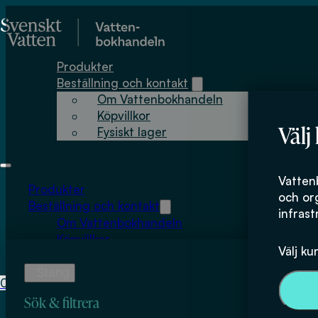
Hoppa till huvudinnehåll
Hoppa till sidfot
Produkter
Beställning och kontakt
Om Vattenbokhandeln
Köpvillkor
Välj
Fysiskt lager
Margareta Björ
Vatten
Produkter
och or
Beställning och kontakt
infrast
Om Vattenbokhandeln
Köpvillkor
Välj ku
Fysiskt lager
0
0
kr
Sök & filtrera
Inga produkter i varukorgen.