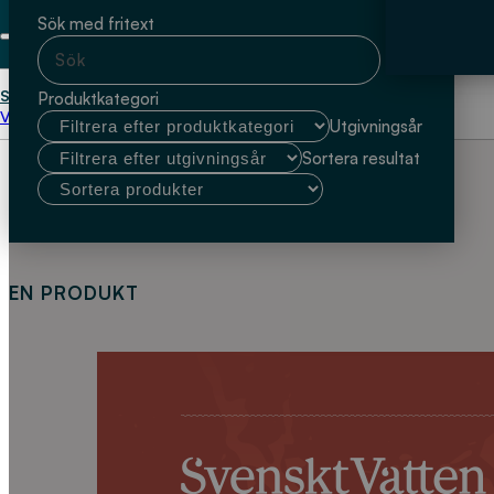
Sök med fritext
Start
Margareta Björksund-Tuominen
Produktkategori
Välj kundtyp
Utgivningsår
Sortera resultat
EN PRODUKT