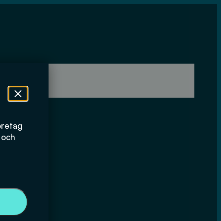
öretag
 och