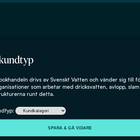
 kundtyp
ksund-Tuominen
bokhandeln drivs av Svenskt Vatten och vänder sig till f
ganisationer som arbetar med dricksvatten, avlopp, slam
rukturerna runt detta.
ndtyp:
SPARA & GÅ VIDARE