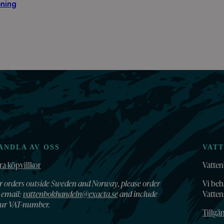
ening
ANDLA AV OSS
VAT
ra köpvillkor
Vatten
r orders outside Sweden and Norway, please order
Vi beh
 email:
vattenbokhandeln@exacta.se
and include
Vatte
ur VAT-number.
Tillgä