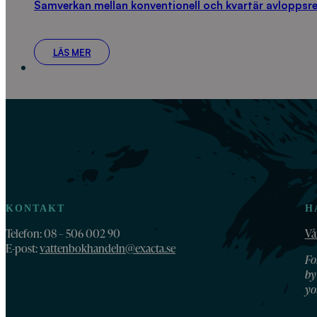
Samverkan mellan konventionell och kvartär avloppsr
LÄS MER
KONTAKT
H
Telefon: 08 – 506 002 90
Vå
E-post:
vattenbokhandeln@exacta.se
Fo
by
yo