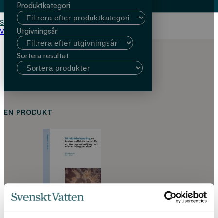
Produktkategori
Start
Maria Dåverhög
Utgivningsår
Välj kundtyp
Sortera resultat
EN PRODUKT