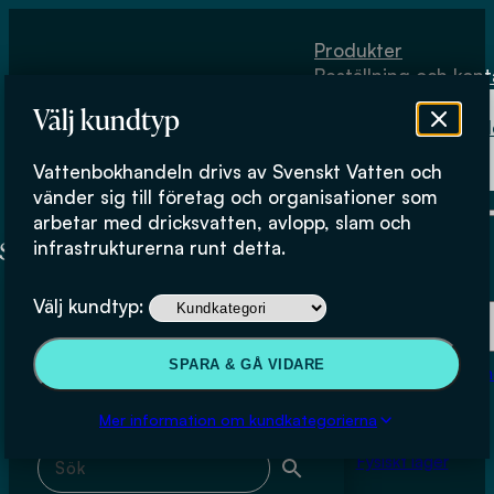
Hoppa till huvudinnehåll
Hoppa till sidfot
Produkter
Beställning och kont
Om
Välj kundtyp
Vattenbokhand
Köpvillkor
Vattenbokhandeln drivs av Svenskt Vatten och
Fysiskt lager
Maria Dåverhög
vänder sig till företag och organisationer som
arbetar med dricksvatten, avlopp, slam och
infrastrukturerna runt detta.
Produkter
Välj kundtyp:
Beställning och kontakt
Sök & filtrera
SPARA & GÅ VIDARE
Om Vattenbokhan
Köpvillkor
Mer information om kundkategorierna
Sök med fritext
Fysiskt lager