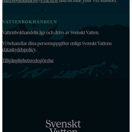
vattenbokhandeln@exacta.se
and include your VAT-number.
VATTENBOKHANDELN
Vattenbokhandeln ägs och drivs av Svenskt Vatten.
Vi behandlar dina personuppgifter enligt Svenskt Vattens
dataskyddspolicy
.
Tillgänglighetsredogörelse