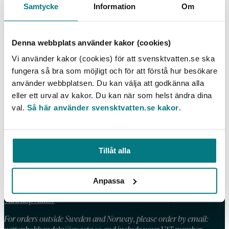
Samtycke
Information
Om
Ultraljudsbehandling, en kostnadseffektiv metod
för att öka gasproduktionen och minska mängden
slam?
Denna webbplats använder kakor (cookies)
LÄS MER
Vi använder kakor (cookies) för att svensktvatten.se ska
fungera så bra som möjligt och för att förstå hur besökare
använder webbplatsen. Du kan välja att godkänna alla
eller ett urval av kakor. Du kan när som helst ändra dina
val.
Så här använder svensktvatten.se kakor
.
KONTAKT
Telefon: 08 – 506 002 90
E-post:
vattenbokhandeln@exacta.se
Tillåt alla
Anpassa
HANDLA AV OSS
Våra köpvillkor
For orders outside Sweden and Norway, please order by email: