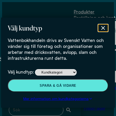
Hoppa till huvudinnehåll
Hoppa till sidfot
Produkter
Beställning och kont
Om
Välj kundtyp
Vattenbokhand
Köpvillkor
Vattenbokhandeln drivs av Svenskt Vatten och
Fysiskt lager
Marie Albinsson
vänder sig till företag och organisationer som
arbetar med dricksvatten, avlopp, slam och
infrastrukturerna runt detta.
Produkter
Välj kundtyp:
Beställning och kontakt
Sök & filtrera
SPARA & GÅ VIDARE
Om Vattenbokhan
Köpvillkor
Mer information om kundkategorierna
Sök med fritext
Fysiskt lager