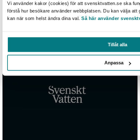
Vi använder kakor (cookies) för att svensktvatten.se ska fun
Vi behandlar dina personuppgifter enligt Svenskt Vattens
dataskyddspolicy
.
förstå hur besökare använder webbplatsen. Du kan välja att g
kan när som helst ändra dina val.
Så här använder svensktv
Tillgänglighetsredogörelse
Tillåt alla
Anpassa